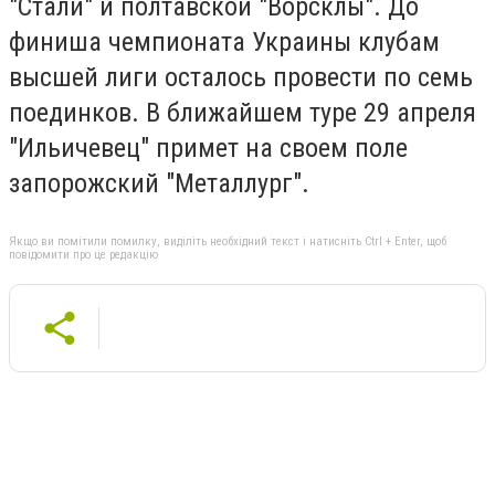
"Стали" и полтавской "Ворсклы". До
финиша чемпионата Украины клубам
высшей лиги осталось провести по семь
поединков. В ближайшем туре 29 апреля
"Ильичевец" примет на своем поле
запорожский "Металлург".
Якщо ви помітили помилку, виділіть необхідний текст і натисніть Ctrl + Enter, щоб
повідомити про це редакцію