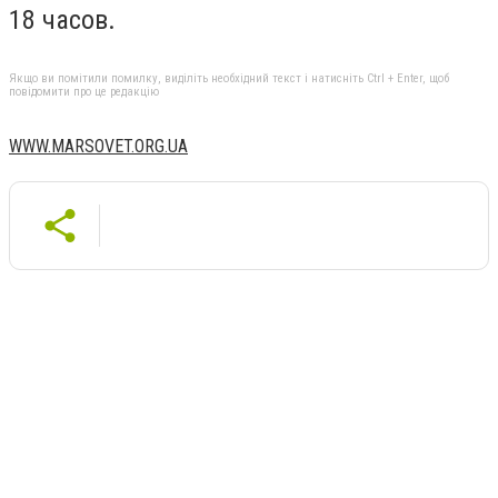
18 часов.
Якщо ви помітили помилку, виділіть необхідний текст і натисніть Ctrl + Enter, щоб
повідомити про це редакцію
WWW.MARSOVET.ORG.UA