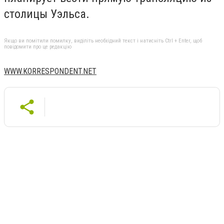
столицы Уэльса.
Якщо ви помітили помилку, виділіть необхідний текст і натисніть Ctrl + Enter, щоб
повідомити про це редакцію
WWW.KORRESPONDENT.NET