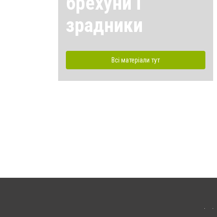
брехуни і
зрадники
Всі матеріали тут