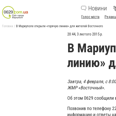
Новини
Голос міста
Редакц
Головна
В Мариуполе открыли «горячую линию» для жителей Восточного
20:44, 3 лютого 2015 р.
В Мариуп
линию» д
Завтра, 4 февраля, с 8:
ЖМР «Восточный».
Об этом 0629 сообщили 
Позвонив по телефону 2
информацию и ответы н