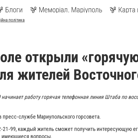
Блоги
Меморіал. Маріуполь
Карта 
ійна політика
оле открыли «горячу
ля жителей Восточног
00 начинает работу горячая телефонная линия Штаба по во
в пресс-службе Мариупольского горсовета.
2-21-99, каждый житель сможет получить интересующую ег
а имеющиеся вопросы.