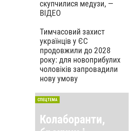
скупчилися медузи, —
ВІДЕО
Тимчасовий захист
українців у ЄС
продовжили до 2028
року: для новоприбулих
чоловіків запровадили
нову умову
СПЕЦТЕМА
Колаборанти,