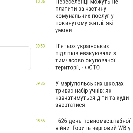
Переселенці можуть не
10:06
платити за частину
комунальних послуг у
покинутому житлі: які
умови
П’ятьох українських
09:53
підлітків евакуювали з
тимчасово окупованої
території, - ФОТО
У маріупольських школах
09:35
триває набір учнів: як
навчатимуться діти та куди
звертатися
1626 день повномасштабної
08:55
війни. Горить черговий WB у