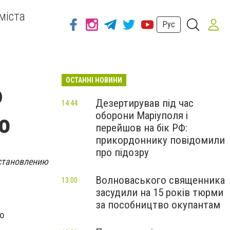
міста
Рус
ОСТАННІ НОВИНИ
ю
Дезертирував під час
14:44
оборони Маріуполя і
о
перейшов на бік РФ:
прикордоннику повідомили
про підозру
сстановлению
Волноваського священника
13:00
засудили на 15 років тюрми
за пособництво окупантам
о