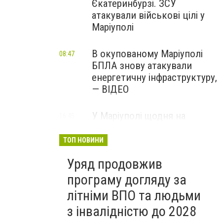
Єкатеринбурзі. ЗСУ
атакували військові цілі у
Маріуполі
В окупованому Маріуполі
08:47
БПЛА знову атакували
енергетичну інфраструктуру,
— ВІДЕО
У Маріуполі щодня на
16:45
Вчора
чотири години
відключатимуть світло: це
ТОП НОВИНИ
вплине на подачу води
Уряд продовжив
програму догляду за
літніми ВПО та людьми
з інвалідністю до 2028