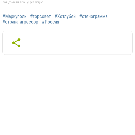
повідомити про це редакцію
#Мариуполь
#горсовет
#Хотлубей
#стенограмма
#страна-агрессор
#Россия