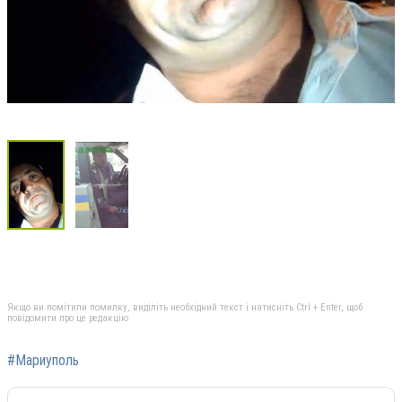
Якщо ви помітили помилку, виділіть необхідний текст і натисніть Ctrl + Enter, щоб
повідомити про це редакцію
#Мариуполь