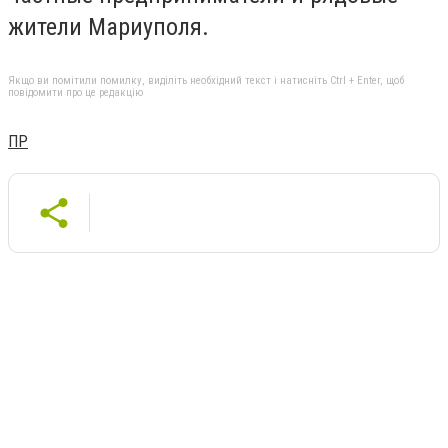
жители Мариуполя.
Якщо ви помітили помилку, виділіть необхідний текст і натисніть Ctrl + Enter, щоб
повідомити про це редакцію
ПР