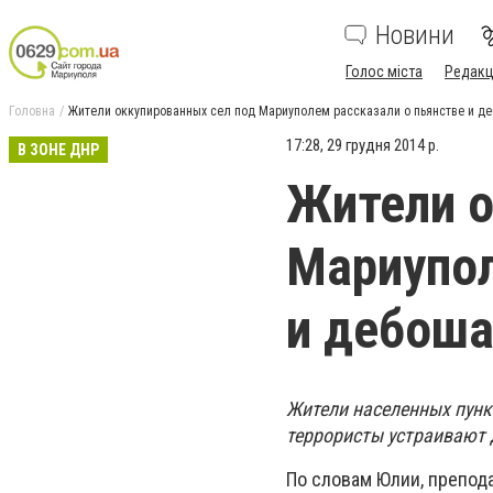
Новини
Голос міста
Редакц
Головна
Жители оккупированных сел под Мариуполем рассказали о пьянстве и д
17:28, 29 грудня 2014 р.
В ЗОНЕ ДНР
Жители о
Мариупол
и дебоша
Жители населенных пунк
террористы устраивают 
По словам Юлии, препод