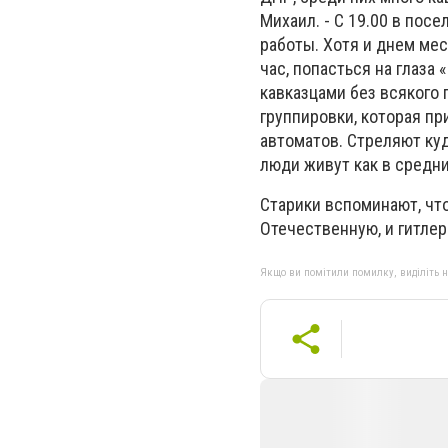
Михаил. - С 19.00 в пос
работы. Хотя и днем ме
час, попасться на глаза
кавказцами без всякого 
группировки, которая пр
автоматов. Стреляют куд
люди живут как в средни
Старики вспоминают, чт
Отечественную, и гитле
Якщо ви помітили помилку, виділіть нео