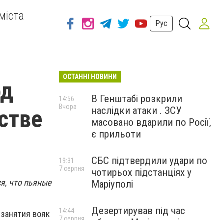
міста
Рус
ОСТАННІ НОВИНИ
од
В Генштабі розкрили
14:56
Вчора
наслідки атаки . ЗСУ
стве
масовано вдарили по Росії,
є прильоти
СБС підтвердили удари по
19:31
7 серпня
чотирьох підстанціях у
я, что пьяные
Маріуполі
Дезертирував під час
14:44
 занятия вояк
7 серпня