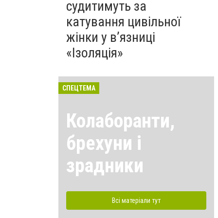
судитимуть за
катування цивільної
жінки у в’язниці
«Ізоляція»
СПЕЦТЕМА
Колаборанти,
брехуни і
зрадники
Всі матеріали тут