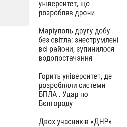
університет, що
розробляв дрони
Маріуполь другу добу
без світла: знеструмлені
всі райони, зупинилося
водопостачання
Горить університет, де
розробляли системи
БПЛА . Удар по
Бєлгороду
Двох учасників «ДНР»