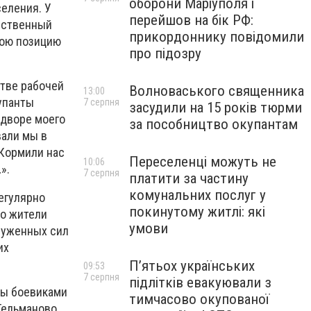
оборони Маріуполя і
селения. У
перейшов на бік РФ:
обственный
прикордоннику повідомили
вою позицию
про підозру
стве рабочей
Волноваського священника
13:00
упанты
7 серпня
засудили на 15 років тюрми
 дворе моего
за пособництво окупантам
вали мы в
 Кормили нас
Переселенці можуть не
10:06
».
7 серпня
платити за частину
комунальних послуг у
егулярно
покинутому житлі: які
но жители
умови
оруженных сил
их
П’ятьох українських
09:53
7 серпня
підлітків евакуювали з
ны боевиками
тимчасово окупованої
 Тельманово