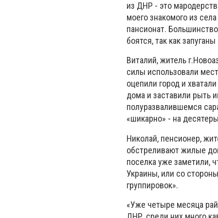
из ДНР - это мародерств
моего знакомого из сел
пансионат. Большинство
боятся, так как запуганы
Виталий, житель г.Ново
силы использовали мест
оцепили город и хватал
дома и заставили рыть и
полуразвалившемся сара
«шикарно» - на десятеры
Николай, пенсионер, жи
обстреливают жилые дом
поселка уже заметили, ч
Украины, или со сторон
группировок».
«Уже четыре месяца рай
ДНР, среди них много ка