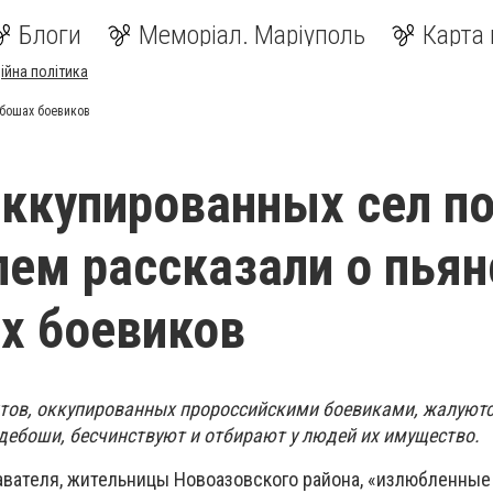
Блоги
Меморіал. Маріуполь
Карта 
ійна політика
ебошах боевиков
ккупированных сел п
ем рассказали о пьян
х боевиков
тов, оккупированных пророссийскими боевиками, жалуютс
дебоши, бесчинствуют и отбирают у людей их имущество.
авателя, жительницы Новоазовского района, «излюбленные