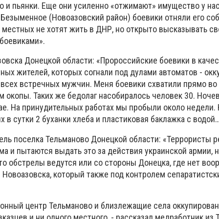
о и пьянки. Еще они усиленно «отжимают» имущество у на
а Безыменное (Новоазовский район) боевики отняли его с
 местных не хотят жить в ДНР, но открыто высказывать с
 боевиками».
азовска Донецкой области: «Пророссийские боевики в каче
ных жителей, которых согнали под дулами автоматов - окк
и всех встречных мужчин. Меня боевики схватили прямо во
м окопы. Таких же бедолаг насобиралось человек 30. Ноче
е. На принудительных работах мы пробыли около недели.
х в сутки 2 буханки хлеба и пластиковая баклажка с водой…
тель поселка Тельманово Донецкой области: «Террористы р
а и пытаются выдать это за действия украинской армии, 
то обстрелы ведутся или со стороны Донецка, где нет во
ы Новоазовска, который также под контролем сепаратистск
онный центр Тельманово и близлежащие села оккупирова
вказцев и ни одного местного, - рассказал медработник из