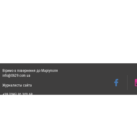
Віримо в повернення до Маріуполя
info@0629.com.ua
Журналисты сайта
+38 (096) 91 303 68
Допускається цитування матеріалів без отримання попередньої згоди 0629.com.ua за
пошукових систем гіперпосилання на цитовані статті не нижче другого абзацу в тек
Матеріали з плашками "Новини компаній", "Промо", "Партнерський матеріал", "Партнер
Реклама на сайті
Ф