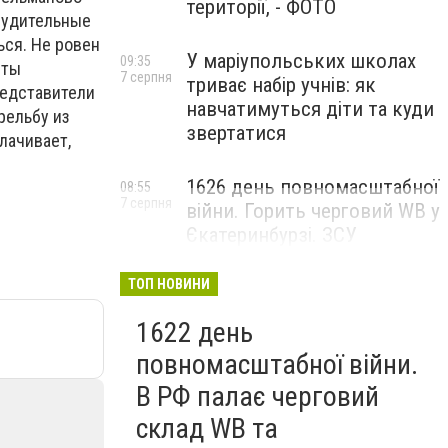
території, - ФОТО
инудительные
ься. Не ровен
У маріупольських школах
09:35
иты
7 серпня
триває набір учнів: як
редставители
навчатимуться діти та куди
рельбу из
звертатися
лачивает,
1626 день повномасштабної
08:55
7 серпня
війни. Горить черговий WB у
Єкатеринбурзі. ЗСУ
атакували військові цілі у
Маріуполі
ТОП НОВИНИ
1622 день
повномасштабної війни.
В РФ палає черговий
склад WB та