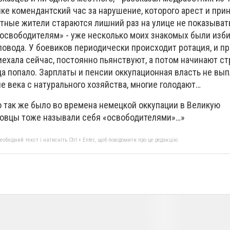
елке комендантский час за нарушение, которого арест и пр
стные жители стараются лишний раз на улице не показыват
 «освободителям» - уже несколько моих знакомых были изб
повода. У боевиков периодически происходит ротация, и п
иехала сейчас, постоянно пьянствуют, а потом начинают ст
а попало. Зарплаты и пенсии оккупационная власть не вып
е века с натурального хозяйства, многие голодают…
о так же было во времена немецкой оккупации в Великую
ровцы тоже называли себя «освободителями»…»
бхідний текст і натисніть Ctrl + Enter, щоб повідомити про це редакцію