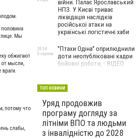
війни. Палає Ярославський
НПЗ. У Києві триває
олодом.
ліквідація наслідків
російської атаки на
 половина
українські логістичні хаби
улице. Мы
"Птахи Одіна" оприлюднили
20:54
5 серпня
доти неопубліковані кадри
еку обжигают
бойової роботи, - ВІДЕО
 от мысли,
 враги.
Маріуполець Андрій
17:15
5 серпня
Бєдняков зіграє тата
ТОП НОВИНИ
Петрика П’яточкина у
Уряд продовжив
новому українському
м, потому что
фільмі, - ФОТО
програму догляду за
літніми ВПО та людьми
чень слабы,
з інвалідністю до 2028