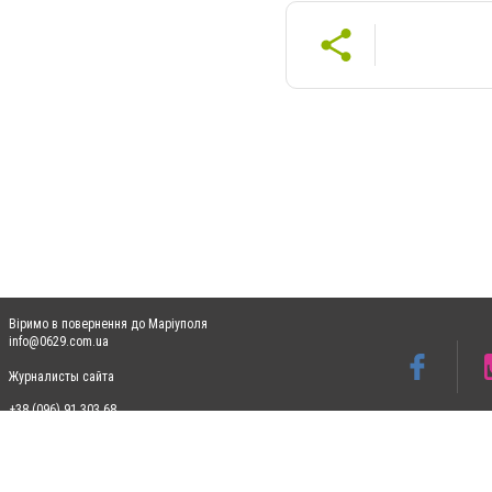
Віримо в повернення до Маріуполя
info@0629.com.ua
Журналисты сайта
+38 (096) 91 303 68
Допускається цитування матеріалів без отримання попередньої згоди 0629.com.ua за
пошукових систем гіперпосилання на цитовані статті не нижче другого абзацу в тек