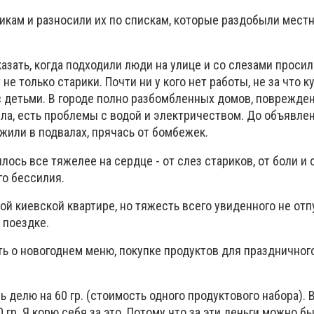
икам и разносили их по спискам, которые раздобыли мест
зать, когда подходили люди на улице и со слезами просил
не только старики. Почти ни у кого нет работы, не за что к
с детьми. В городе полно разбомбленных домов, поврежден
пла, есть проблемы с водой и электричеством. До объявл
или в подвалах, прячась от бомбежек.
лось все тяжелее на сердце - от слез стариков, от боли и
го бессилия.
лой киевской квартире, но тяжесть всего увиденного не отпу
 поездке.
ь о новогоднем меню, покупке продуктов для праздничного
ь делю на 60 гр. (стоимость одного продуктового набора).
 гр. Я корю себя за это. Потому что за эти деньги можно б