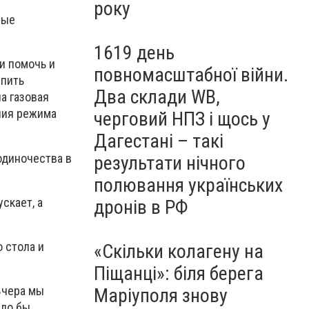
року
ные
1619 день
и помочь и
повномасштабної війни.
упить
Два склади WB,
а газовая
ения режима
черговий НПЗ і щось у
Дагестані – такі
 одиночества в
результати нічного
полювання українських
скает, а
дронів в РФ
 стола и
«Скільки колагену на
Піщанці»: біля берега
 Вчера мы
Маріуполя знову
ыло бы