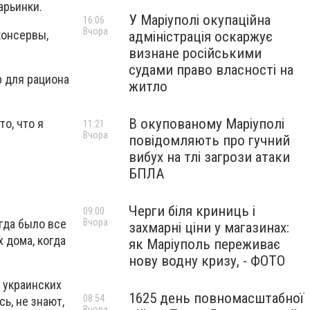
арьинки.
У Маріуполі окупаційна
16:06
Вчора
 консервы,
адміністрація оскаржує
визнане російськими
судами право власності на
р для рациона
житло
В окупованому Маріуполі
то, что я
11:21
Вчора
повідомляють про гучний
вибух на тлі загрози атаки
БПЛА
Черги біля криниць і
09:00
гда было все
Вчора
захмарні ціни у магазинах:
х дома, когда
як Маріуполь переживає
нову водну кризу, - ФОТО
 украинских
1625 день повномасштабної
08:54
ь, не знают,
Вчора