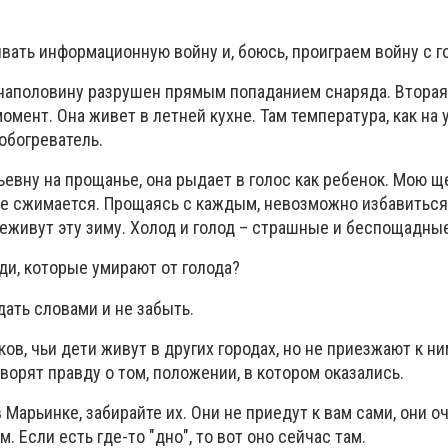
ать информационную войну и, боюсь, проиграем войну с г
наполовину разрушен прямым попаданием снаряда. Вторая
омент. Она живет в летней кухне. Там температура, как на 
обогреватель.
евну на прощанье, она рыдает в голос как ребенок. Мою щ
це сжимается. Прощаясь с каждым, невозможно избавиться
реживут эту зиму. Холод и голод – страшные и беспощадные
юди, которые умирают от голода?
дать словами и не забыть.
ов, чьи дети живут в других городах, но не приезжают к ни
оворят правду о том, положении, в котором оказались.
 Марьинке, забирайте их. Они не приедут к вам сами, они о
. Если есть где-то "дно", то вот оно сейчас там.