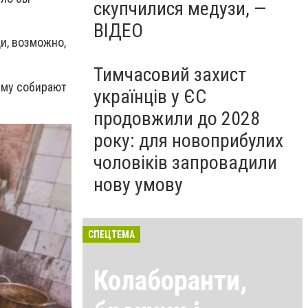
скупчилися медузи, —
ВІДЕО
и, возможно,
Тимчасовий захист
ему собирают
українців у ЄС
продовжили до 2028
року: для новоприбулих
чоловіків запровадили
нову умову
СПЕЦТЕМА
Колаборанти,