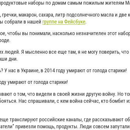
продуктовые наборы по домам самым пожилым жителям М
, гречки, макарон, сахара, литр подсолнечного масла и две
мы собрали в нашей
группе на Фейсбуке
.
е, чтобы вы понимали, насколько незначителен этот набо
роде.
х людей. Я мысленно все еще там, я не могу поверить, что 
аши дни.
 У нас в Украине, в 2014 году умирают от голода старики!
году умирают от голода старики!
вают о том, что видели в своей жизни другую войну. Но то
 бояться. Нас спрашивали, с кем война сейчас, кто бомбит и
 еще транслируют российские каналы, где рассказывают об
аратели" привезли помощь, продукты. Люди совсем запуталис