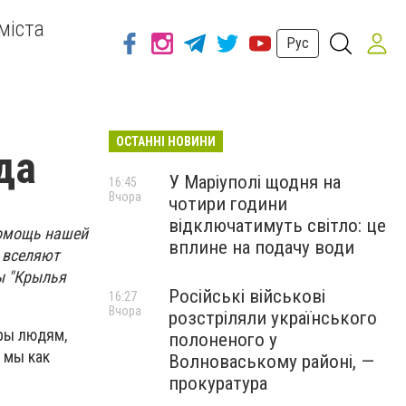
міста
Рус
ОСТАННІ НОВИНИ
да
У Маріуполі щодня на
16:45
Вчора
чотири години
відключатимуть світло: це
помощь нашей
вплине на подачу води
, вселяют
ы "Крылья
Російські військові
16:27
Вчора
розстріляли українського
оры людям,
полоненого у
 мы как
Волноваському районі, —
прокуратура