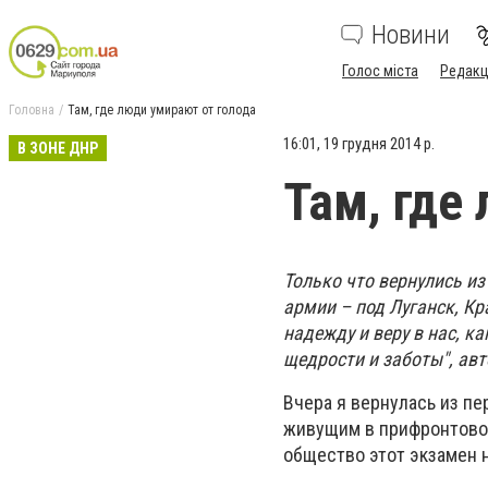
Новини
Голос міста
Редакц
Головна
Там, где люди умирают от голода
16:01, 19 грудня 2014 р.
В ЗОНЕ ДНР
Там, где
Только что вернулись и
армии – под Луганск, Кр
надежду и веру в нас, к
щедрости и заботы", авт
Вчера я вернулась из пе
живущим в прифронтовой
общество этот экзамен 