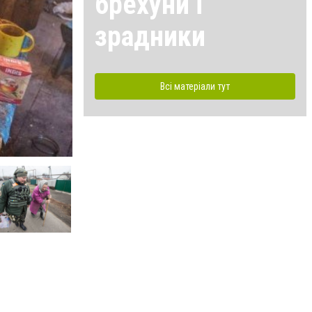
брехуни і
зрадники
Всі матеріали тут