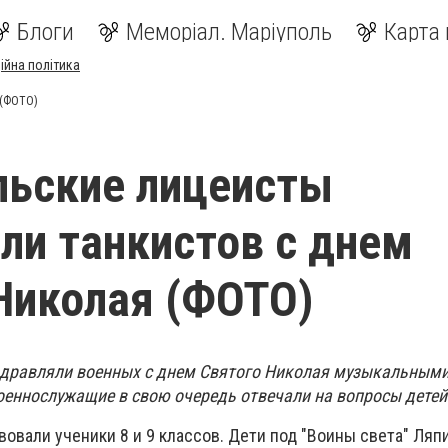
Блоги
Меморіал. Маріуполь
Карта 
ійна політика
 (ФОТО)
льские лицеисты
ли танкистов с днем
Николая (ФОТО)
здравляли военных с днем Святого Николая музыкальным
оеннослужащие в свою очередь отвечали на вопросы детей
вовали ученики 8 и 9 классов. Дети под "Воины света" Ляп