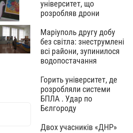
університет, що
розробляв дрони
Маріуполь другу добу
без світла: знеструмлені
всі райони, зупинилося
водопостачання
Горить університет, де
розробляли системи
БПЛА . Удар по
Бєлгороду
Двох учасників «ДНР»