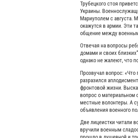
Трубецкого стоя привет
Украины. Военнослужащи
Мариуполем с августа. М
окажутся в армии. Эти 
общение между военными
Отвечая на вопросы реб
домами и своих близких"
однако не жалеют, что п
Прозвучал вопрос: «Что 
разразился аплодисмент
фронтовой жизни. Высказ
вопрос о материальном 
местные волонтеры. А с
объявления военного п
Две лицеистки читали в
вручили военным сладос
прошло в душевной и тр