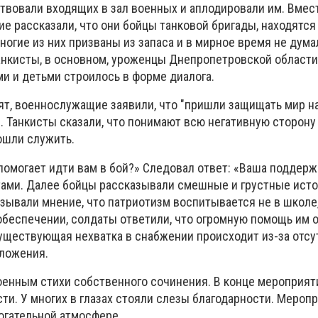
ствовали входящих в зал военных и аплодировали им. Вмес
е рассказали, что они бойцы танковой бригады, находятся
ногие из них призваны из запаса и в мирное время не дума
танкисты, в основном, уроженцы Днепропетровской области
 и детьми строилось в форме диалога.
ят, военнослужащие заявили, что "пришли защищать мир н
. Танкисты сказали, что понимают всю негативную сторону
ошли служить.
помогает идти вам в бой?» Следовал ответ: «Ваша поддерж
ами. Далее бойцы рассказывали смешные и грустные исто
ывали мнение, что патриотизм воспитывается не в школе, 
обеспечении, солдаты ответили, что огромную помощь им 
уществующая нехватка в снабжении происходит из-за отсу
оложения.
оенным стихи собственного сочинения. В конце мероприя
ти. У многих в глазах стояли слезы благодарности. Мероп
огательной атмосфере.