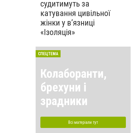
судитимуть за
катування цивільної
жінки у в’язниці
«Ізоляція»
СПЕЦТЕМА
Колаборанти,
брехуни і
зрадники
Всі матеріали тут