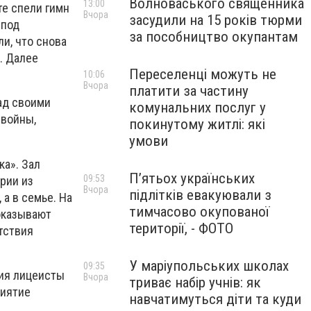
Волноваського священника
13:00
те спели гимн
Вчора
засудили на 15 років тюрми
 под
за пособництво окупантам
ли, что снова
. Далее
Переселенці можуть не
10:06
Вчора
платити за частину
ад своими
комунальних послуг у
 войны,
покинутому житлі: які
умови
ка». Зал
П’ятьох українських
09:53
рии из
Вчора
підлітків евакуювали з
а в семье. На
тимчасово окупованої
оказывают
території, - ФОТО
тствия
У маріупольських школах
09:35
тия лицеисты
Вчора
триває набір учнів: як
риятие
навчатимуться діти та куди