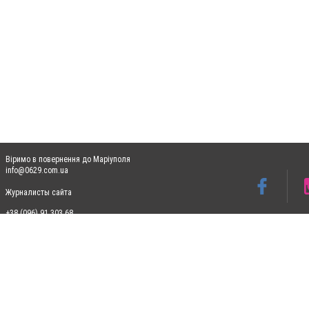
Віримо в повернення до Маріуполя
info@0629.com.ua
Журналисты сайта
+38 (096) 91 303 68
Допускається цитування матеріалів без отримання попередньої згоди 0629.com.ua за
пошукових систем гіперпосилання на цитовані статті не нижче другого абзацу в тек
Матеріали з плашками "Новини компаній", "Промо", "Партнерський матеріал", "Партнер
Реклама на сайті
Ф