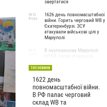
звертатися
1626 день повномасштабної
08:55
Вчора
війни. Горить черговий WB у
Єкатеринбурзі. ЗСУ
атакували військові цілі у
Маріуполі
В окупованому Маріуполі
08:47
Вчора
БПЛА знову атакували
енергетичну інфраструктуру,
— ВІДЕО
ТОП НОВИНИ
1622 день
повномасштабної війни.
В РФ палає черговий
склад WB та