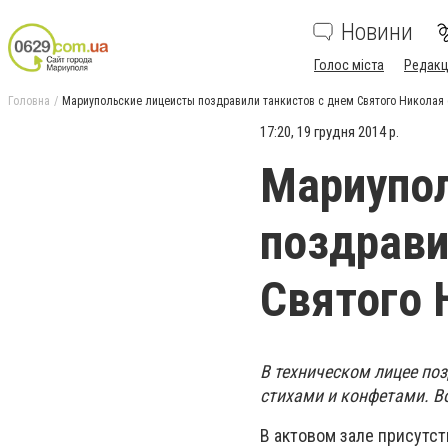
Новини
Голос міста
Редакц
Головна
Мариупольские лицеисты поздравили танкистов с днем Святого Николая
17:20, 19 грудня 2014 р.
Мариупо
поздрави
Святого 
В техническом лицее по
стихами и конфетами. В
В актовом зале присутст