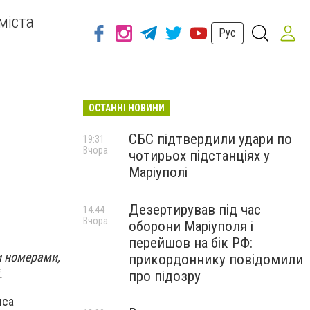
міста
Рус
ОСТАННІ НОВИНИ
СБС підтвердили удари по
19:31
Вчора
чотирьох підстанціях у
Маріуполі
Дезертирував під час
14:44
Вчора
оборони Маріуполя і
перейшов на бік РФ:
и номерами,
прикордоннику повідомили
.
про підозру
иса