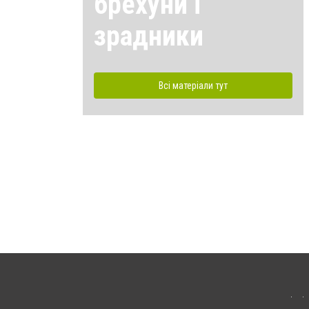
брехуни і
зрадники
Всі матеріали тут