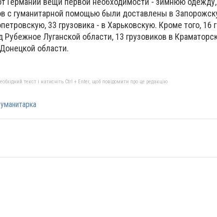
т Германии вещи первой необходимости - зимнюю одежду
ов с гуманитарной помощью были доставлены в Запорожск
опетровскую, 33 грузовика - в Харьковскую. Кроме того, 16 
 Рубежное Луганской области, 13 грузовиков в Краматорск
 Донецкой области.
бхідний текст і натисніть Ctrl + Enter, щоб повідомити про це редакцію
гуманитарка