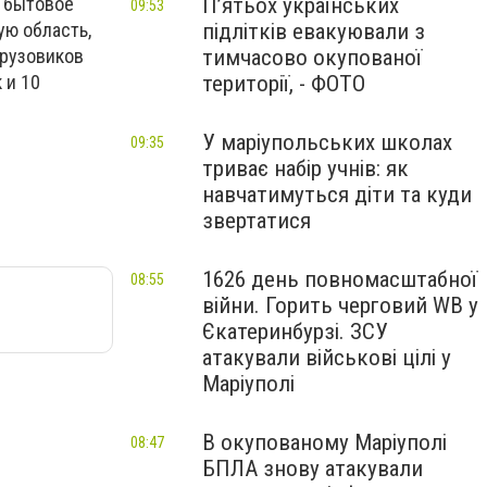
П’ятьох українських
, бытовое
09:53
підлітків евакуювали з
ую область,
тимчасово окупованої
грузовиков
території, - ФОТО
 и 10
У маріупольських школах
09:35
триває набір учнів: як
навчатимуться діти та куди
звертатися
1626 день повномасштабної
08:55
війни. Горить черговий WB у
Єкатеринбурзі. ЗСУ
атакували військові цілі у
Маріуполі
В окупованому Маріуполі
08:47
БПЛА знову атакували