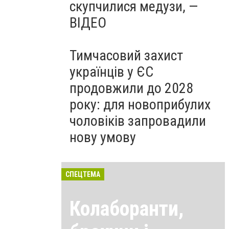
скупчилися медузи, —
ВІДЕО
Тимчасовий захист
українців у ЄС
продовжили до 2028
року: для новоприбулих
чоловіків запровадили
нову умову
СПЕЦТЕМА
Колаборанти,