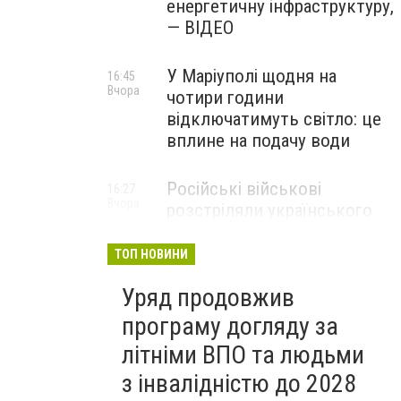
енергетичну інфраструктуру,
— ВІДЕО
У Маріуполі щодня на
16:45
Вчора
чотири години
відключатимуть світло: це
вплине на подачу води
Російські військові
16:27
Вчора
розстріляли українського
полоненого у
Волноваському районі, —
ТОП НОВИНИ
прокуратура
Уряд продовжив
програму догляду за
літніми ВПО та людьми
з інвалідністю до 2028