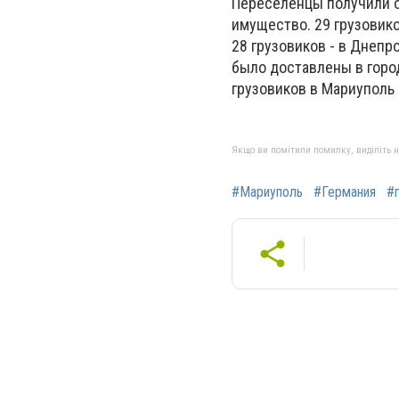
Переселенцы получили о
имущество. 29 грузовик
28 грузовиков - в Днепр
было доставлены в город
грузовиков в Мариуполь
Якщо ви помітили помилку, виділіть нео
#Мариуполь
#Германия
#