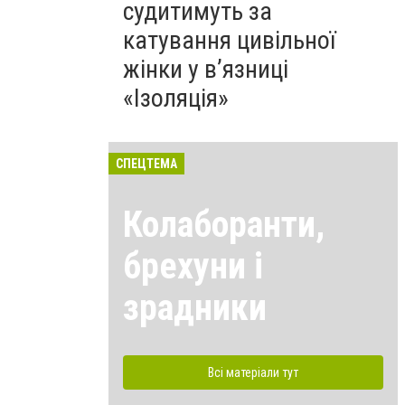
судитимуть за
катування цивільної
жінки у в’язниці
«Ізоляція»
СПЕЦТЕМА
Колаборанти,
брехуни і
зрадники
Всі матеріали тут