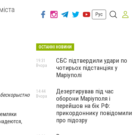
міста
Рус
ОСТАННІ НОВИНИ
СБС підтвердили удари по
19:31
Вчора
чотирьох підстанціях у
Маріуполі
Дезертирував під час
14:44
 бескорыстно
Вчора
оборони Маріуполя і
перейшов на бік РФ:
прикордоннику повідомили
 земляки
про підозру
надеются,