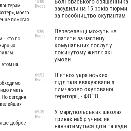
Волноваського священника
13:00
олонтерам
Вчора
засудили на 15 років тюрми
хтер», моего
за пособництво окупантам
ренне помогая
.
Переселенці можуть не
10:06
Вчора
платити за частину
 - кто по
комунальних послуг у
 мирных
покинутому житлі: які
лидам.
умови
 этом на
П’ятьох українських
09:53
Вчора
підлітків евакуювали з
еобходимо
тимчасово окупованої
димо иметь
території, - ФОТО
 Но сегодня
яжелейших
У маріупольських школах
09:35
Вчора
триває набір учнів: як
 ваше доброе
навчатимуться діти та куди