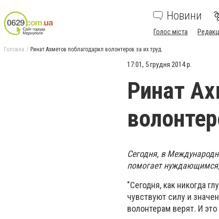
Новини
Голос міста
Редакц
Головна
Ринат Ахметов поблагодарил волонтеров за их труд
17:01, 5 грудня 2014 р.
Ринат Ах
волонтер
Сегодня, в Международн
помогает нуждающимся, 
"Сегодня, как никогда гл
чувствуют силу и значен
волонтерам верят. И эт