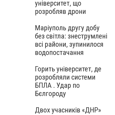
університет, що
розробляв дрони
Маріуполь другу добу
без світла: знеструмлені
всі райони, зупинилося
водопостачання
Горить університет, де
розробляли системи
БПЛА . Удар по
Бєлгороду
Двох учасників «ДНР»