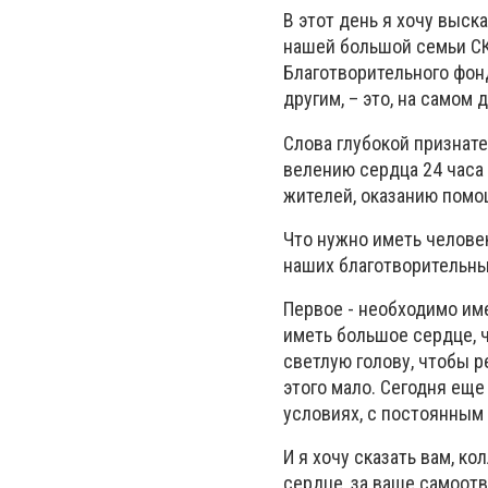
В этот день я хочу выс
нашей большой семьи СК
Благотворительного фонд
другим, – это, на самом
Слова глубокой признате
велению сердца 24 часа
жителей, оказанию помо
Что нужно иметь человек
наших благотворительных
Первое - необходимо им
иметь большое сердце, 
светлую голову, чтобы 
этого мало. Сегодня ещ
условиях, с постоянным
И я хочу сказать вам, ко
сердце, за ваше самоот