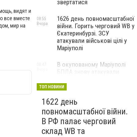
звертатися
мощь, видят и
1626 день повномасштабної
ко все вместе
08:55
Вчора
війни. Горить черговий WB у
дом, мир на
Єкатеринбурзі. ЗСУ
атакували військові цілі у
Маріуполі
В окупованому Маріуполі
08:47
Вчора
БПЛА знову атакували
енергетичну інфраструктуру,
— ВІДЕО
ТОП НОВИНИ
1622 день
повномасштабної війни.
В РФ палає черговий
склад WB та