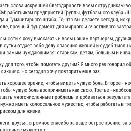
казать слова искренней благодарности всем сотрудникам-в
М: работникам предприятий Группы, футбольного клуба «Ша
а и Гуманитарного штаба. То, что вы делаете сегодня, иск
 деле, прочный фундамент для мирного и счастливого завтра
льности я хочу высказать и всем нашим партнерам, друзьям
 в сутки отдает себя делу спасения жизней и судеб тысяч
щи самым нуждающимся: старикам, детям, больным и инва
у для того, чтобы помогать другим? Я много раз говорил об
 акциях. Но сегодня хочу повторить еще раз.
еть хорошее зрение, чтобы видеть чужую боль. Второе - н
чтобы чужую боль воспринимать как свою. Третье - необхо
решать многочисленные проблемы и добиваться результата.
е нужно иметь колоссальное мужество, чтобы работать в т
 риском для жизни.
ллеги, друзья, огромное спасибо за ваше острое зрение, за
верженное мужество.