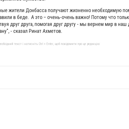
ные жители Донбасса получают жизненно необходимую по
тавили в беде. А это – очень-очень важно! Потому что толь
твуя друг друга, помогая друг другу - мы вернем мир в наш 
ану", - сказал Ринат Ахметов.
бхідний текст і натисніть Ctrl + Enter, щоб повідомити про це редакцію