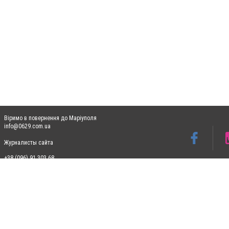
Віримо в повернення до Маріуполя
info@0629.com.ua
Журналисты сайта
+38 (096) 91 303 68
Допускається цитування матеріалів без отримання попередньої згоди 0629.com.ua за
пошукових систем гіперпосилання на цитовані статті не нижче другого абзацу в тек
Матеріали з плашками "Новини компаній", "Промо", "Партнерський матеріал", "Партнер
Реклама на сайті
Ф