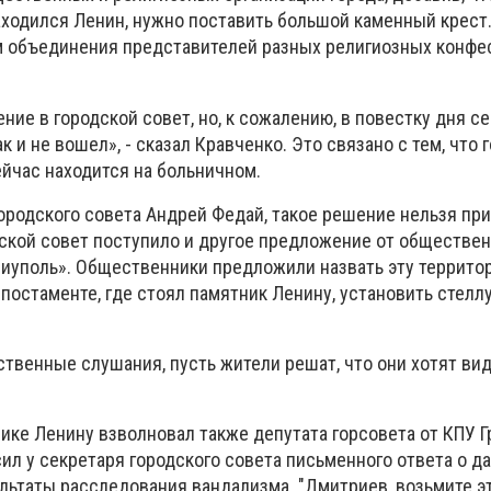
аходился Ленин, нужно поставить большой каменный крест.
 объединения представителей разных религиозных конфе
ие в городской совет, но, к сожалению, в повестку дня с
к и не вошел», - сказал Кравченко. Это связано с тем, что 
ейчас находится на больничном.
городского совета Андрей Федай, такое решение нельзя пр
одской совет поступило и другое предложение от обществе
иуполь». Общественники предложили назвать эту террито
постаменте, где стоял памятник Ленину, установить стеллу
венные слушания, пусть жители решат, что они хотят виде
ике Ленину взволновал также депутата горсовета от КПУ Г
ил у секретаря городского совета письменного ответа о 
ультаты расследования вандализма. "Дмитриев, возьмите 