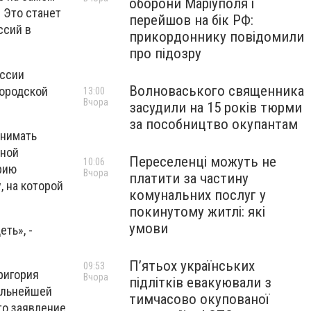
оборони Маріуполя і
 Это станет
перейшов на бік РФ:
ссий в
прикордоннику повідомили
про підозру
ессии
Волноваського священника
городской
13:00
Вчора
засудили на 15 років тюрми
за пособництво окупантам
инимать
нной
Переселенці можуть не
10:06
рию
Вчора
платити за частину
, на которой
комунальних послуг у
покинутому житлі: які
умови
ть», -
П’ятьох українських
09:53
ригория
Вчора
підлітків евакуювали з
дальнейшей
тимчасово окупованої
это заявление