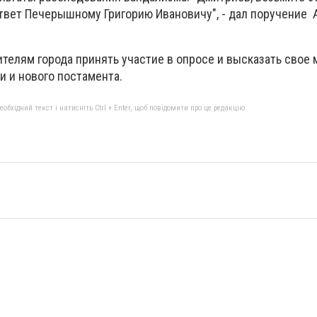
ответ Печерышному Григорию Ивановичу", - дал поручение
телям города принять участие в опросе и высказать свое 
и и нового постамента.
бхідний текст і натисніть Ctrl + Enter, щоб повідомити про це редакцію