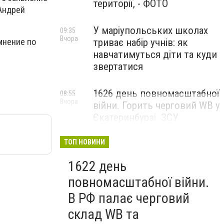
території, - ФОТО
 Андрей
У маріупольських школах
09:35
Вчора
триває набір учнів: як
мнение по
навчатимуться діти та куди
звертатися
1626 день повномасштабної
08:55
Вчора
війни. Горить черговий WB у
Єкатеринбурзі. ЗСУ
атакували військові цілі у
Маріуполі
ТОП НОВИНИ
1622 день
повномасштабної війни.
В РФ палає черговий
склад WB та