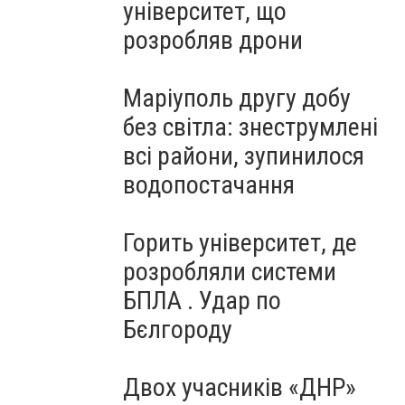
університет, що
розробляв дрони
Маріуполь другу добу
без світла: знеструмлені
всі райони, зупинилося
водопостачання
Горить університет, де
розробляли системи
БПЛА . Удар по
Бєлгороду
Двох учасників «ДНР»