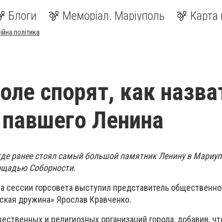
Блоги
Меморіал. Маріуполь
Карта 
ійна політика
оле спорят, как назва
 павшего Ленина
где ранее стоял самый большой памятник Ленину в Мариуп
ощадью Соборности.
а сессии горсовета выступил представитель общественно
ская дружина» Ярослав Кравченко.
ественных и религиозных организаций города, добавив, чт