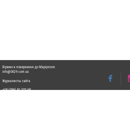
Віримо в повернення до Маріуполя
info@0629.com.ua
Журналисты сайта
+38 (096) 91 303 68
Допускається цитування матеріалів без отримання попередньої згоди 0629.com.ua за
пошукових систем гіперпосилання на цитовані статті не нижче другого абзацу в тек
Матеріали з плашками "Новини компаній", "Промо", "Партнерський матеріал", "Партнер
Реклама на сайті
Ф