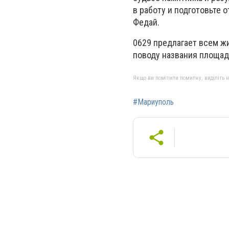
в работу и подготовьте 
Федай.
0629 предлагает всем жи
поводу названия площад
Якщо ви помітили помилку, виділіть нео
#Мариуполь