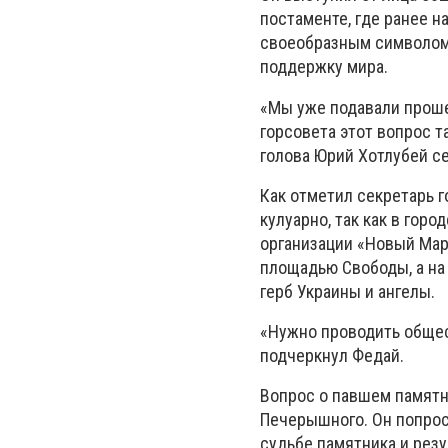
постаменте, где ранее н
своеобразным символом
поддержку мира.
«Мы уже подавали прошен
горсовета этот вопрос та
голова Юрий Хотлубей с
Как отметил секретарь 
кулуарно, так как в гор
организации «Новый Мар
площадью Свободы, а на 
герб Украины и ангелы.
«Нужно проводить общест
подчеркнул Федай.
Вопрос о павшем памятн
Печерышного. Он попрос
судьбе памятника и рез