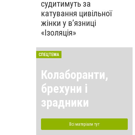
судитимуть за
катування цивільної
жінки у в’язниці
«Ізоляція»
СПЕЦТЕМА
Колаборанти,
брехуни і
зрадники
Всі матеріали тут