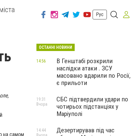
міста
Рус
ОСТАННІ НОВИНИ
ть
В Генштабі розкрили
14:56
наслідки атаки . ЗСУ
масовано вдарили по Росії,
є прильоти
оле,
СБС підтвердили удари по
19:31
Вчора
чотирьох підстанціях у
Маріуполі
й
Дезертирував під час
14:44
о на самом
Вчора