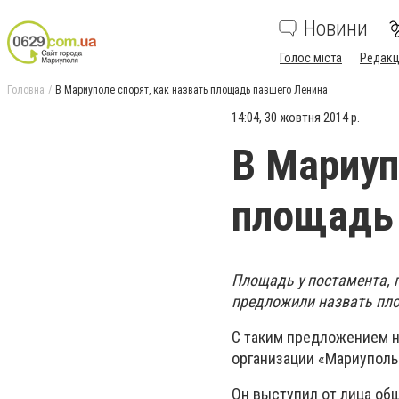
Новини
Голос міста
Редакц
Головна
В Мариуполе спорят, как назвать площадь павшего Ленина
14:04, 30 жовтня 2014 р.
В Мариуп
площадь
Площадь у постамента, 
предложили назвать пл
С таким предложением н
организации «Мариуполь
Он выступил от лица общ