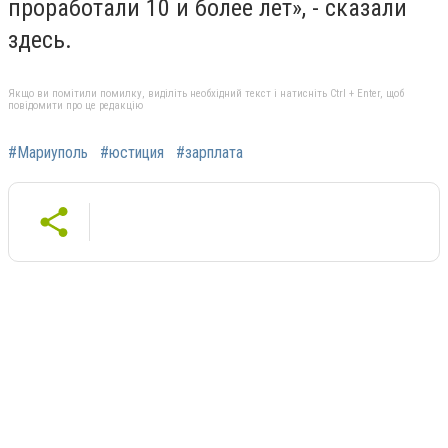
проработали 10 и более лет», - сказали
здесь.
Якщо ви помітили помилку, виділіть необхідний текст і натисніть Ctrl + Enter, щоб
повідомити про це редакцію
#Мариуполь
#юстиция
#зарплата