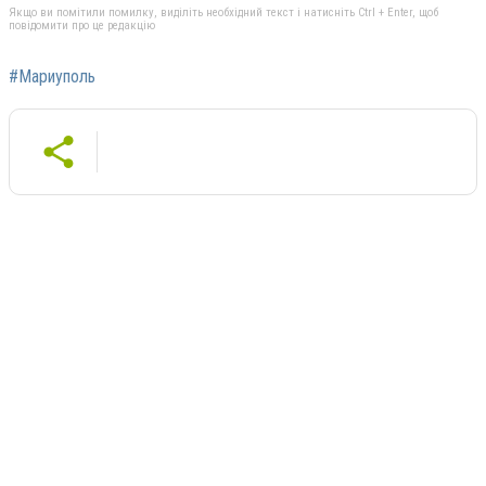
Якщо ви помітили помилку, виділіть необхідний текст і натисніть Ctrl + Enter, щоб
повідомити про це редакцію
#Мариуполь