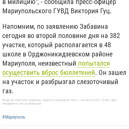
в милицию", - cообщила пресс-офицер
Мариупольского ГУВД Виктория Гуц.
Напомним, по заявлению Забавина
сегодня во второй половине дня на 382
участке, который располагается в 48
школе в Орджоникидзевском районе
Мариуполя, неизвестный
попытался
осуществить вброс бюллетеней
. Он зашел
на участок и разбрызгал слезоточивый
газ.
Якщо ви помітили помилку, виділіть необхідний текст і натисніть Ctrl + Enter, щоб
повідомити про це редакцію
#Мариуполь