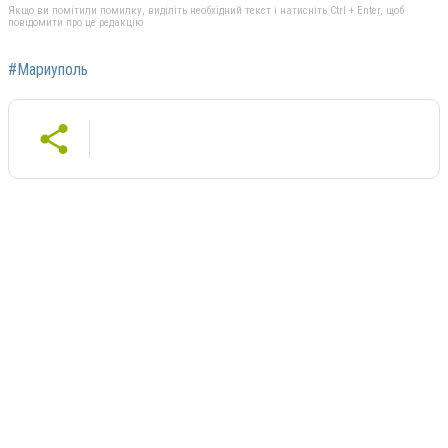
Якщо ви помітили помилку, виділіть необхідний текст і натисніть Ctrl + Enter, щоб
повідомити про це редакцію
#Мариуполь