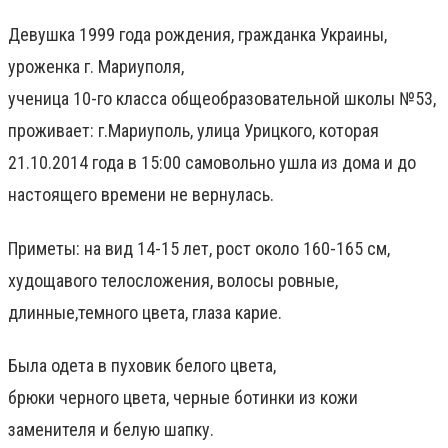
Девушка 1999 года рождения, гражданка Украины,
уроженка г. Мариуполя,
ученица 10-го класса общеобразовательной школы №53,
проживает: г.Мариуполь, улица Урицкого, которая
21.10.2014 года в 15:00 самовольно ушла из дома и до
настоящего времени не вернулась.
Приметы
:
на вид
14-15 лет
,
рост
около
160-165
см
,
худощавого
телосложения, волосы
ровные,
длинные,
темного
цвета
,
глаза
карие
.
Была
одета
в
пуховик
белого
цвета
,
брюки
черного
цвета
,
черные
ботинки
из кожи
заменителя и
белую
шапку.