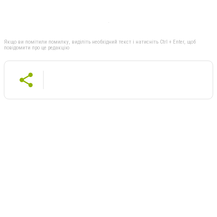
Якщо ви помітили помилку, виділіть необхідний текст і натисніть Ctrl + Enter, щоб
повідомити про це редакцію