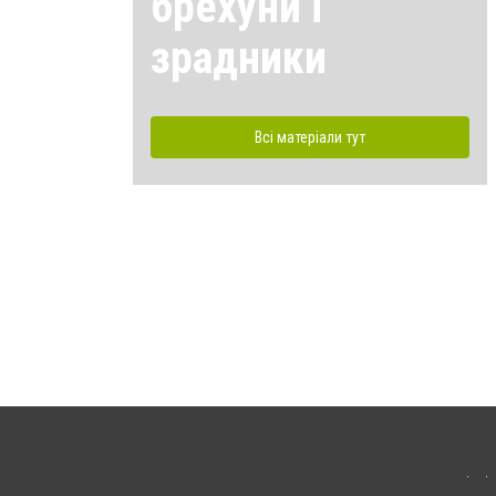
брехуни і
зрадники
Всі матеріали тут