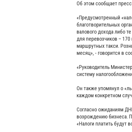
Об этом сообщает пресс
«Предусмотренный «нало
благотворительных орган
валового дохода либо т
для перевозчиков – 170 г
маршрутных такси. Розни
месяц», - говорится в с
«Руководитель Министер
систему налогообложени
Он также упомянул о «л
каждом конкретном случ
Согласно ожиданиям ДНР
возрождению бизнеса. П
«Налоги платить будут 