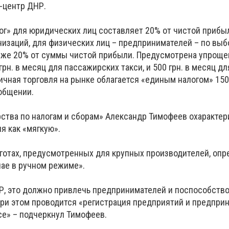
-центр ДНР.
г» для юридических лиц составляет 20% от чистой прибы
изаций, для физических лиц – предпринимателей – по выбо
е же 20% от суммы чистой прибыли. Предусмотрена упроще
рн. в месяц для пассажирских такси, и 500 грн. в месяц дл
чная торговля на рынке облагается «единым налогом» 150 
ообщении.
ства по налогам и сборам» Александр Тимофеев охарактер
я как «мягкую».
ьготах, предусмотренных для крупных производителей, оп
ае в ручном режиме».
, это должно привлечь предпринимателей и поспособств
ри этом проводится «регистрация предприятий и предпри
все» – подчеркнул Тимофеев.