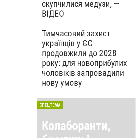
скупчилися медузи, —
ВІДЕО
Тимчасовий захист
українців у ЄС
продовжили до 2028
року: для новоприбулих
чоловіків запровадили
нову умову
СПЕЦТЕМА
Колаборанти,