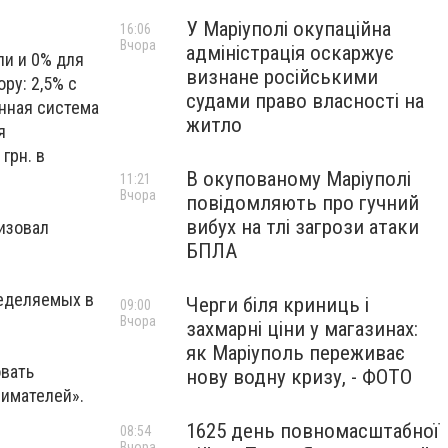
У Маріуполі окупаційна
16:06
Вчора
адміністрація оскаржує
ли и 0% для
визнане російськими
ру: 2,5% с
судами право власності на
нная система
житло
я
грн. в
В окупованому Маріуполі
11:21
Вчора
повідомляють про гучний
вибух на тлі загрози атаки
изовал
БПЛА
ределяемых в
Черги біля криниць і
09:00
Вчора
захмарні ціни у магазинах:
як Маріуполь переживає
овать
нову водну кризу, - ФОТО
нимателей».
1625 день повномасштабної
08:54
Вчора