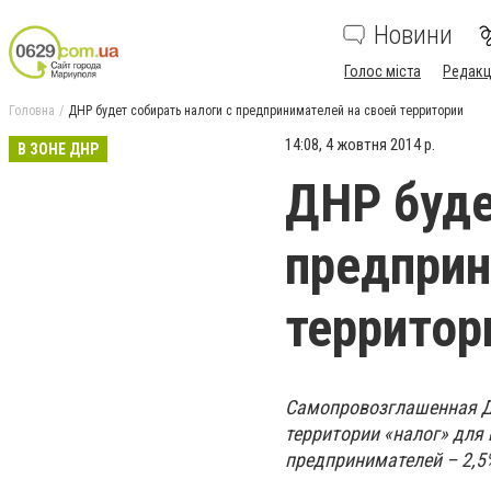
Новини
Голос міста
Редакц
Головна
ДНР будет собирать налоги с предпринимателей на своей территории
14:08, 4 жовтня 2014 р.
В ЗОНЕ ДНР
ДНР буде
предприн
территор
Самопровозглашенная Д
территории «налог» для 
предпринимателей – 2,5%