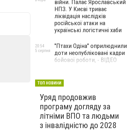
війни. Палає Ярославський
НПЗ. У Києві триває
ліквідація наслідків
російської атаки на
українські логістичні хаби
"Птахи Одіна" оприлюднили
20:54
5 серпня
доти неопубліковані кадри
бойової роботи, - ВІДЕО
Маріуполець Андрій
17:15
5 серпня
Бєдняков зіграє тата
ТОП НОВИНИ
Петрика П’яточкина у
Уряд продовжив
новому українському
фільмі, - ФОТО
програму догляду за
літніми ВПО та людьми
з інвалідністю до 2028