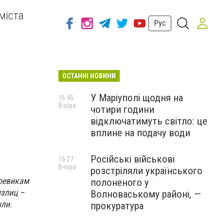
міста
Рус
ОСТАННІ НОВИНИ
У Маріуполі щодня на
16:45
Вчора
чотири години
відключатимуть світло: це
вплине на подачу води
Російські військові
16:27
Вчора
розстріляли українського
оевикам
полоненого у
излиц –
Волноваському районі, —
ыли.
прокуратура