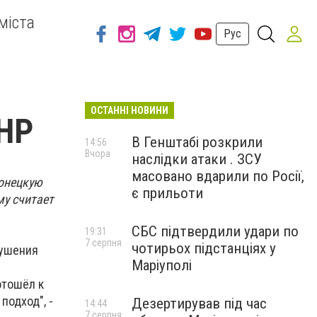
міста
Рус
ОСТАННІ НОВИНИ
ЛНР
В Генштабі розкрили
14:56
Вчора
наслідки атаки . ЗСУ
масовано вдарили по Росії,
онецкую
є прильоти
му считает
СБС підтвердили удари по
19:31
7 серпня
чотирьох підстанціях у
рушения
Маріуполі
отошёл к
подход", -
Дезертирував під час
14:44
7 серпня