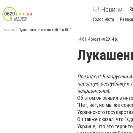
Новини
Голос міста
Редакц
Головна
Лукашенко не признал ДНР и ЛНР
14:01, 4 жовтня 2014 р.
Лукашенк
Президент Белоруссии 
народную республику и 
неправильной.
Об этом он заявил в ин
"Нет, нет, но мы же со
Украинского государства
Он также сказал, что "з
Украине, что это террито