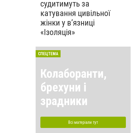
судитимуть за
катування цивільної
жінки у в’язниці
«Ізоляція»
СПЕЦТЕМА
Колаборанти,
брехуни і
зрадники
Всі матеріали тут