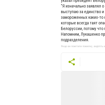
указал президент Белор
"Я изначально заявлял о
выступаю за единство и
замороженных каких-то к
которые всегда таят опа
Белоруссии, потому что 
Напомним, Лукашенко пр
подразделения.
Якщо ви помітили помилку, виділіть нео