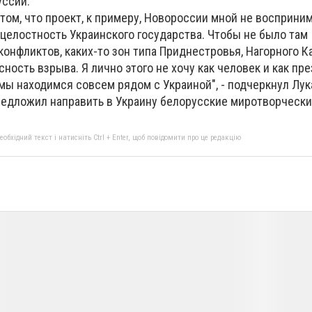
уссии.
 том, что проект, к примеру, Новороссии мной не восприним
 целостность Украинского государства. Чтобы не было там
онфликтов, каких-то зон типа Приднестровья, Нагорного Ка
сность взрыва. Я лично этого не хочу как человек и как пр
мы находимся совсем рядом с Украиной", - подчеркнул Лу
едложил направить в Украину белорусские миротворчески
бхідний текст і натисніть Ctrl + Enter, щоб повідомити про це редакцію