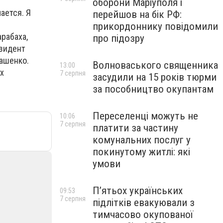
оборони Маріуполя і
ается. Я
перейшов на бік РФ:
прикордоннику повідомили
рабаха,
про підозру
езидент
кашенко.
Волноваського священника
13:00
х
7 серпня
засудили на 15 років тюрми
за пособництво окупантам
Переселенці можуть не
10:06
7 серпня
платити за частину
комунальних послуг у
покинутому житлі: які
умови
П’ятьох українських
09:53
7 серпня
підлітків евакуювали з
тимчасово окупованої