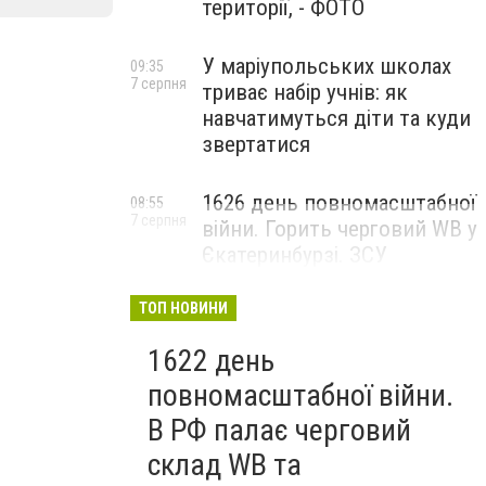
території, - ФОТО
У маріупольських школах
09:35
7 серпня
триває набір учнів: як
навчатимуться діти та куди
звертатися
1626 день повномасштабної
08:55
7 серпня
війни. Горить черговий WB у
Єкатеринбурзі. ЗСУ
атакували військові цілі у
Маріуполі
ТОП НОВИНИ
1622 день
повномасштабної війни.
В РФ палає черговий
склад WB та