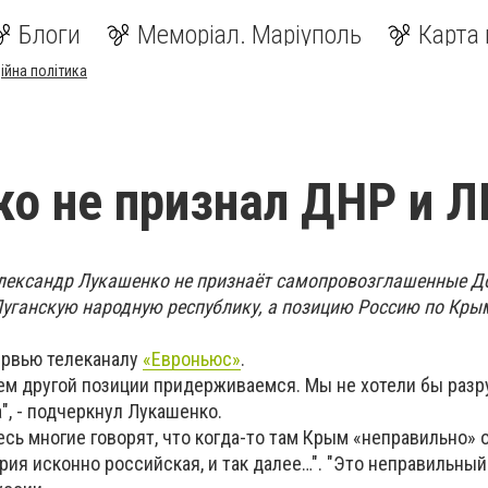
Блоги
Меморіал. Маріуполь
Карта 
ійна політика
о не признал ДНР и 
Александр Лукашенко не признаёт самопровозглашенные Д
Луганскую народную республику, а позицию Россию по Кры
тервью телеканалу
«Евроньюс»
.
всем другой позиции придерживаемся. Мы не хотели бы раз
", - подчеркнул Лукашенко.
десь многие говорят, что когда-то там Крым «неправильно» 
рия исконно российская, и так далее…". "Это неправильный 