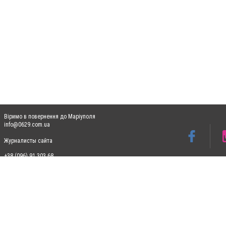
Віримо в повернення до Маріуполя
info@0629.com.ua
Журналисты сайта
+38 (096) 91 303 68
Допускається цитування матеріалів без отримання попередньої згоди 0629.com.ua за
пошукових систем гіперпосилання на цитовані статті не нижче другого абзацу в тек
Матеріали з плашками "Новини компаній", "Промо", "Партнерський матеріал", "Партнер
Реклама на сайті
Ф