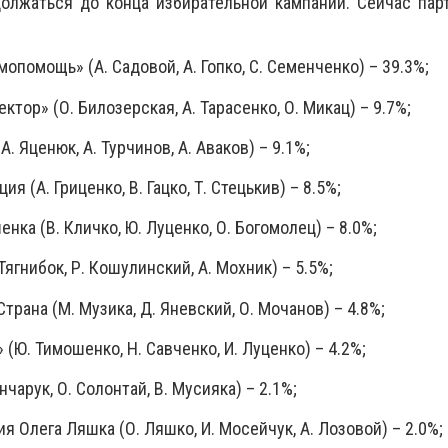
олжаться до конца избирательной кампании. Сейчас пар
ощь» (А. Садовой, А. Гопко, С. Семенченко) – 39.3%;
р» (О. Билозерская, А. Тарасенко, О. Микац) – 9.7%;
ценюк, А. Турчинов, А. Аваков) – 9.1%;
А. Гриценко, В. Гацко, Т. Стецькив) – 8.5%;
 (В. Кличко, Ю. Луценко, О. Богомолец) – 8.0%;
нибок, Р. Кошулинский, А. Мохник) – 5.5%;
ана (М. Музика, Д. Яневский, О. Мочанов) – 4.8%;
 Тимошенко, Н. Савченко, И. Луценко) – 4.2%;
рук, О. Солонтай, В. Мусияка) – 2.1%;
лега Ляшка (О. Ляшко, И. Мосейчук, А. Лозовой) – 2.0%;