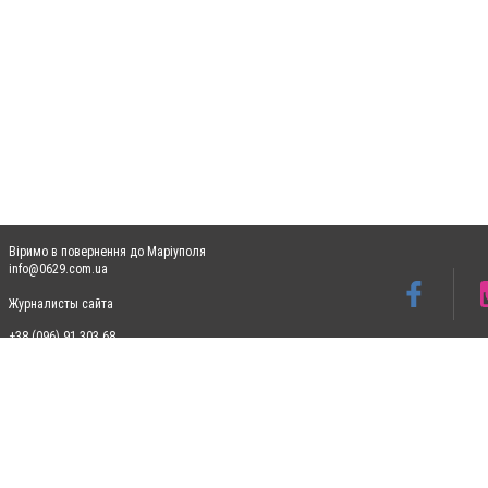
Віримо в повернення до Маріуполя
info@0629.com.ua
Журналисты сайта
+38 (096) 91 303 68
Допускається цитування матеріалів без отримання попередньої згоди 0629.com.ua за
пошукових систем гіперпосилання на цитовані статті не нижче другого абзацу в тек
Матеріали з плашками "Новини компаній", "Промо", "Партнерський матеріал", "Партнер
Реклама на сайті
Ф