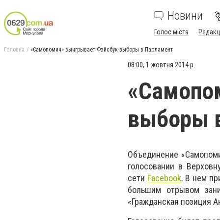
Новини
Голос міста
Редакц
Головна
«Самопомич» выигрывает Фэйсбук-выборы в Парламент
08:00, 1 жовтня 2014 р.
«Самопо
выборы 
Объединение «Самопоми
голосовании в Верховн
сети
Facebook
. В нем п
большим отрывом зани
«Гражданская позиция Ан