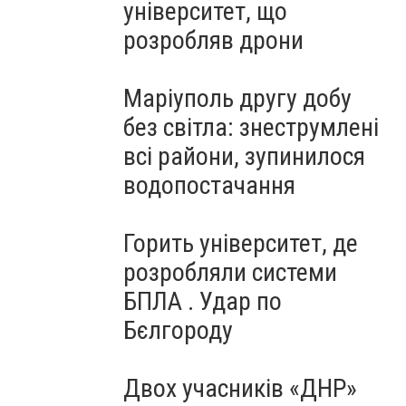
університет, що
розробляв дрони
Маріуполь другу добу
без світла: знеструмлені
всі райони, зупинилося
водопостачання
Горить університет, де
розробляли системи
БПЛА . Удар по
Бєлгороду
Двох учасників «ДНР»