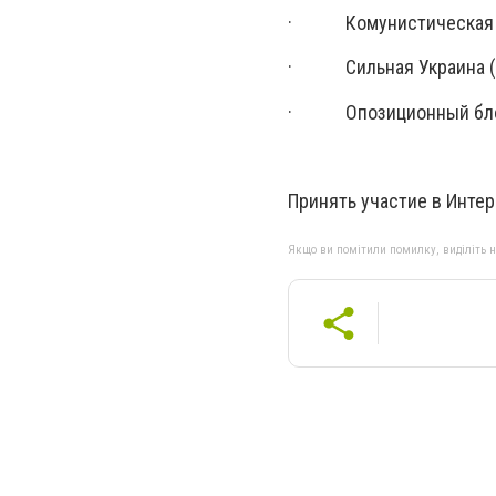
· Комунистическая пар
· Сильная Украина (С.Т
· Опозиционный блок (С
Принять участие в Инте
Якщо ви помітили помилку, виділіть нео