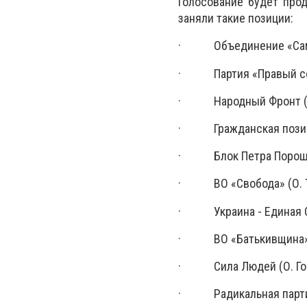
Голосование будет прод
заняли такие позиции:
· Объединение «Самопом
· Партия «Правый секто
· Народный Фронт (А. Я
· Гражданская позиция (
· Блок Петра Порошенка
· ВО «Свобода» (О. Тяг
· Украина - Единая Стр
· ВО «Батькивщина» (Ю.
· Сила Людей (О. Гонча
· Радикальная партия О