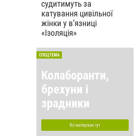
судитимуть за
катування цивільної
жінки у в’язниці
«Ізоляція»
СПЕЦТЕМА
Колаборанти,
брехуни і
зрадники
Всі матеріали тут