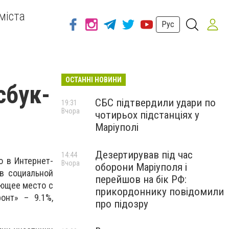
міста
Рус
ОСТАННІ НОВИНИ
сбук-
СБС підтвердили удари по
19:31
Вчора
чотирьох підстанціях у
Маріуполі
Дезертирував під час
14:44
 в Интернет-
Вчора
оборони Маріуполя і
 в социальной
перейшов на бік РФ:
ующее место с
прикордоннику повідомили
онт» – 9.1%,
про підозру