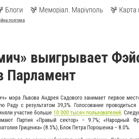
Блоги
Меморіал. Маріуполь
Карта 
ійна політика
мич» выигрывает Фэй
в Парламент
ч» мэра Львова Андрея Садового занимает первое место
ую Раду с результатом 39,3%. Голосование проводиться
риняли участие больше
10 000 тысяч пользователей
. След
мают Партия «Правый сектор» – 9.7%; «Народный Фр
атолия Гриценка» (8.5%), Блок Петра Порошенка – 8.0%.