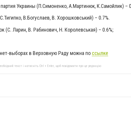
тия Украины (П.Симоненко, А.Мартинюк, К.Самойлик) – 0
игипко, В.Богуслаев, В. Хорошковський) – 0.7%.
. Ларин, В. Рабинович, Н. Королевськая) – 0.6%;
рнет-выборах в Верховную Раду можна по
ссылке
бхідний текст і натисніть Ctrl + Enter, щоб повідомити про це редакцію