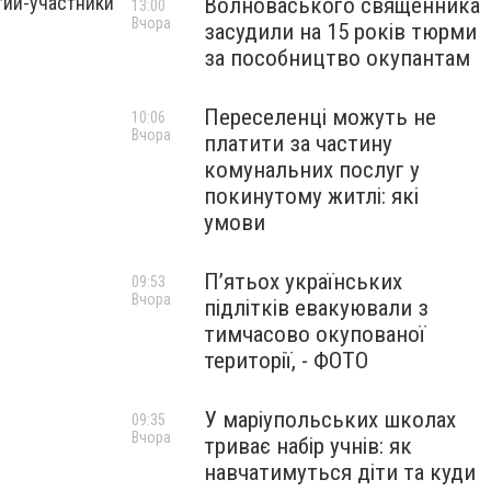
тии-участники
Волноваського священника
13:00
Вчора
засудили на 15 років тюрми
за пособництво окупантам
Переселенці можуть не
10:06
Вчора
платити за частину
комунальних послуг у
покинутому житлі: які
умови
П’ятьох українських
09:53
Вчора
підлітків евакуювали з
тимчасово окупованої
території, - ФОТО
У маріупольських школах
09:35
Вчора
триває набір учнів: як
навчатимуться діти та куди