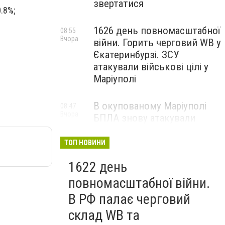
звертатися
.8%;
1626 день повномасштабної
08:55
Вчора
війни. Горить черговий WB у
Єкатеринбурзі. ЗСУ
атакували військові цілі у
Маріуполі
В окупованому Маріуполі
08:47
Вчора
БПЛА знову атакували
енергетичну інфраструктуру,
— ВІДЕО
ТОП НОВИНИ
1622 день
повномасштабної війни.
В РФ палає черговий
склад WB та