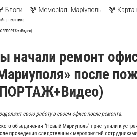
Блоги
Меморіал. Маріуполь
Карта 
ійна політика
ОТОРЕПОРТАЖ+Видео)
ы начали ремонт офи
Мариуполя» после по
ПОРТАЖ+Видео)
одолжит свою работу в своем офисе после ремонта.
ского объединения "Новый Мариуполь" приступили к устр
сле проведения следственных мероприятий сотрудниками