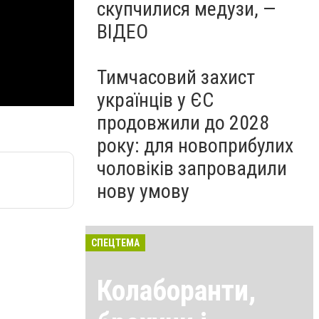
скупчилися медузи, —
ВІДЕО
Тимчасовий захист
українців у ЄС
продовжили до 2028
року: для новоприбулих
чоловіків запровадили
нову умову
СПЕЦТЕМА
Колаборанти,