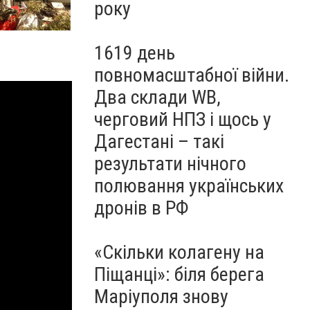
року
1619 день
повномасштабної війни.
Два склади WB,
черговий НПЗ і щось у
Дагестані – такі
результати нічного
полювання українських
дронів в РФ
«Скільки колагену на
Піщанці»: біля берега
Маріуполя знову