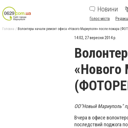
Новини
Голос міста
Редакц
Головна
Волонтеры начали ремонт офиса «Нового Мариуполя» после пожара (Ф
14:02, 27 вересня 2014 р.
Волонтер
«Нового 
(ФОТОРЕ
ОО"Новый Мариуполь" пр
Вчера в офисе волонтер
последствий поджога по