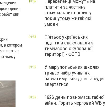
Переселенці можуть не
10:06
помещении
платити за частину
 проведения
комунальних послуг у
 работ они
покинутому житлі: які
умови
П’ятьох українських
09:53
Юрий
підлітків евакуювали з
а, в котором
тимчасово окупованої
я власть в
території, - ФОТО
 по чьему
У маріупольських школах
09:35
триває набір учнів: як
навчатимуться діти та куди
звертатися
1626 день повномасштабної
08:55
війни. Горить черговий WB у