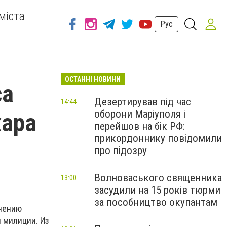
міста
Рус
ОСТАННІ НОВИНИ
са
Дезертирував під час
14:44
оборони Маріуполя і
жара
перейшов на бік РФ:
прикордоннику повідомили
про підозру
Волноваського священника
13:00
засудили на 15 років тюрми
за пособництво окупантам
анению
 милиции. Из