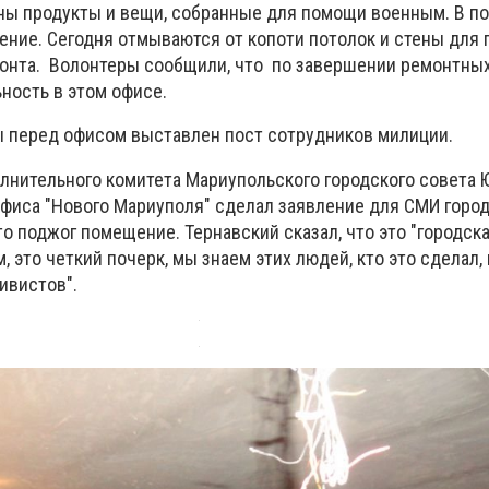
ны продукты и вещи, собранные для помощи военным. В 
ние. Сегодня отмываются от копоти потолок и стены для
онта. Волонтеры сообщили, что по завершении ремонтных
ность в этом офисе.
 перед офисом выставлен пост сотрудников милиции.
лнительного комитета Мариупольского городского совета 
офиса "Нового Мариуполя" сделал заявление для СМИ город
кто поджог помещение. Тернавский сказал, что это "городска
, это четкий почерк, мы знаем этих людей, кто это сделал,
тивистов".