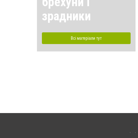
брехуни і
зрадники
Всі матеріали тут