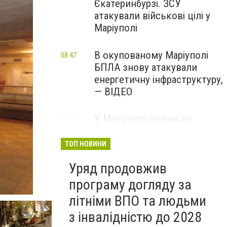
Єкатеринбурзі. ЗСУ
атакували військові цілі у
Маріуполі
В окупованому Маріуполі
08:47
БПЛА знову атакували
енергетичну інфраструктуру,
— ВІДЕО
У Маріуполі щодня на
16:45
Вчора
чотири години
відключатимуть світло: це
ТОП НОВИНИ
вплине на подачу води
Уряд продовжив
програму догляду за
літніми ВПО та людьми
з інвалідністю до 2028