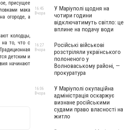
вое, присущее
У Маріуполі щодня на
16:45
ловками мака
Вчора
чотири години
а огороде, а
відключатимуть світло: це
вплине на подачу води
ают колодцы,
на то, что с
Російські військові
16:27
Традиционная
Вчора
розстріляли українського
тся детским и
полоненого у
овия начинают
Волноваському районі, —
прокуратура
У Маріуполі окупаційна
16:06
Вчора
адміністрація оскаржує
визнане російськими
судами право власності на
житло