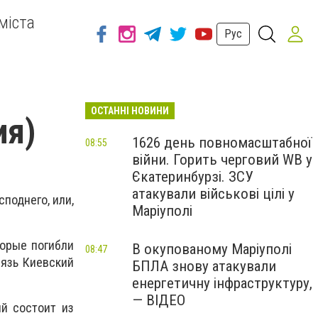
міста
Рус
ОСТАННІ НОВИНИ
ия)
1626 день повномасштабної
08:55
війни. Горить черговий WB у
Єкатеринбурзі. ЗСУ
атакували військові цілі у
поднего, или,
Маріуполі
торые погибли
В окупованому Маріуполі
08:47
нязь Киевский
БПЛА знову атакували
енергетичну інфраструктуру,
— ВІДЕО
ый состоит из