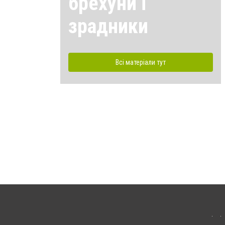
брехуни і
зрадники
Всі матеріали тут