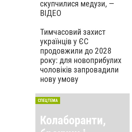
скупчилися медузи, —
ВІДЕО
Тимчасовий захист
українців у ЄС
продовжили до 2028
року: для новоприбулих
чоловіків запровадили
нову умову
СПЕЦТЕМА
Колаборанти,