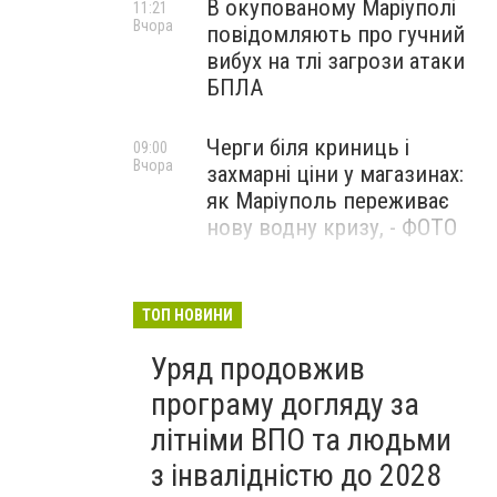
В окупованому Маріуполі
11:21
Вчора
повідомляють про гучний
вибух на тлі загрози атаки
БПЛА
Черги біля криниць і
09:00
Вчора
захмарні ціни у магазинах:
як Маріуполь переживає
нову водну кризу, - ФОТО
1625 день повномасштабної
08:54
Вчора
війни. Палає Ярославський
ТОП НОВИНИ
НПЗ. У Києві триває
Уряд продовжив
ліквідація наслідків
російської атаки на
програму догляду за
українські логістичні хаби
літніми ВПО та людьми
з інвалідністю до 2028