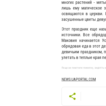
многих растений - мяты
лишь ему магическое з
освящаются в церкви. 
засушенные цветы девуш
Этот праздник еще наз
источники. Все обрядо
Маковия начинается Ус
обрядовая еда в этот д
девичьим праздником, п
улетать в теплые края п
Якщо ви помітили помилку, виділіть нео
NEWS.UAPORTAL.COM