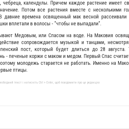
, чебреца, календулы. Причем каждое растение имеет с
начение. Потом все растения вместе с несколькими го
В давние времена освященный мак весной рассеивали н
ки вплетали в волосы - "чтобы не выпадали".
ывают Медовым, или Спасом на воде. На Маковия освящ
действие сопровождается музыкой и танцами, несмотря 
пенский пост, который будет длиться до 28 августа. 
ень - печеные коржи с маком и медом. Первый Спас считае
оэтому молодежь старается не работать. Именно на Мак
ервые птицы.
бхідний текст і натисніть Ctrl + Enter, щоб повідомити про це редакцію