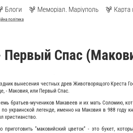
Блоги
Меморіал. Маріуполь
Карта 
ійна політика
- Первый Спас (Маков
аздник вынесения честных древ Животворящого Креста Гос
е, - Маковия, или Первый Спас.
емь братьев-мучеников Макавеев и их мать Соломию, ко
А по украинской легенде, именно на Маковия в 988 году к
л христианство.
 приготовить "маковийский цветок" - это букет, котор