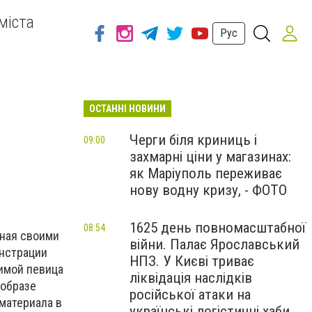
міста
Рус
ОСТАННІ НОВИНИ
Черги біля криниць і
09:00
захмарні ціни у магазинах:
як Маріуполь переживає
нову водну кризу, - ФОТО
1625 день повномасштабної
08:54
тная своими
війни. Палає Ярославський
нстрации
НПЗ. У Києві триває
зимой певица
ліквідація наслідків
 образе
російської атаки на
материала в
українські логістичні хаби