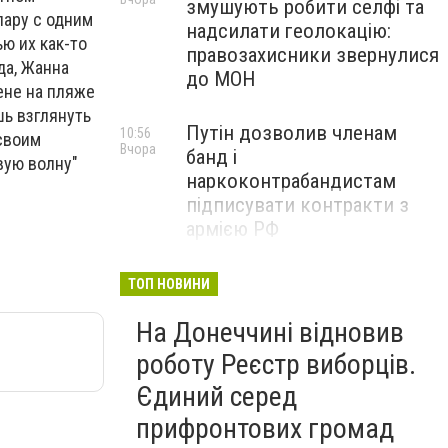
змушують робити селфі та
пару с одним
надсилати геолокацію:
ю их как-то
правозахисники звернулися
да, Жанна
до МОН
ене на пляже
шь взглянуть
Путін дозволив членам
10:56
 своим
Вчора
банд і
вую волну"
наркоконтрабандистам
підписувати контракти з
армією РФ
Від тих, хто зберігає історію
09:43
ТОП НОВИНИ
Вчора
Донеччини: на снаряді
На Донеччині відновив
залишили послання
окупантам, - ФОТО
роботу Реєстр виборців.
Єдиний серед
прифронтових громад