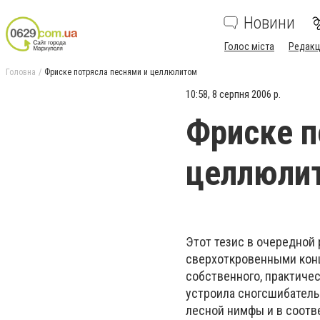
Новини
Голос міста
Редакц
Головна
Фриске потрясла песнями и целлюлитом
10:58, 8 серпня 2006 р.
Фриске п
целлюли
Этот тезис в очередной
сверхоткровенными кон
собственного, практичес
устроила сногсшибатель
лесной нимфы и в соотв