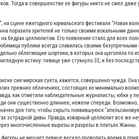
ков. Тогда в совершенстве ее фигуры никто не смел даже 
", на сцене ежегодного юрмальского фестиваля "Новая вол
анна поразила зрителей не только своими вокальными данн
на бедрах целлюлитом. Его появление стало для всех пол
юбимица публики всегда славилась своими безупречными
едельно облегающие шортики, в которых она щеголяла по 
иглядную истину: певице уже стукнуло 32, и без последст
иске сия мирская суета, кажется, совершенно чужда. Она
своих прежних облачениях, состоящих из минимально возм
равда, как отметили наблюдательные журналисты, юбки у п
ади они существенно длиннее, нежели спереди. Возможно,
значен для того, чтобы скрыть появившуюся "апельсиновую
гах эстрадной дивы. Правда, коварный целлюлит все же н
ерез многочисленные вырезы и разрезы в платьях Жанны.
фигуры не мешает певице весело проводить время в при