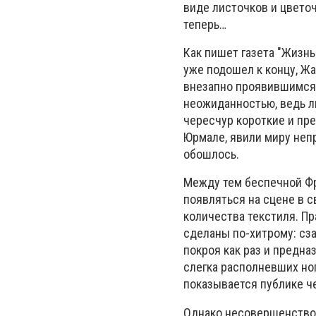
виде листочков и цветоч
теперь…
Как пишет газета "Жизнь
уже подошел к концу, Ж
внезапно проявившимся 
неожиданностью, ведь л
чересчур короткие и пр
Юрмале, явили миру непр
обошлось.
Между тем беспечной Фр
появляться на сцене в 
количества текстиля. П
сделаны по-хитрому: сз
покроя как раз и предна
слегка располневших но
показывается публике ч
Однако несовершенство 