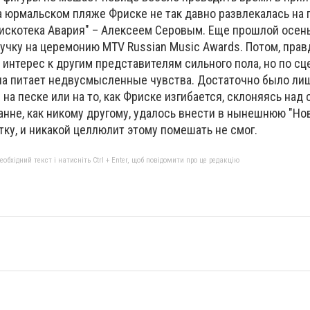
а юрмальском пляже Фриске не так давно развлекалась на 
Дискотека Авария" – Алексеем Серовым. Еще прошлой осень
учку на церемонию MTV Russian Music Awards. Потом, прав
, интерес к другим представителям сильного пола, но по сц
она питает недвусмысленные чувства. Достаточно было ли
 на песке или на то, как Фриске изгибается, склоняясь над
анне, как никому другому, удалось внести в нынешнюю "Но
ку, и никакой целлюлит этому помешать не смог.
бхідний текст і натисніть Ctrl + Enter, щоб повідомити про це редакцію