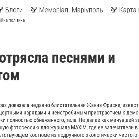
Блоги
Меморіал. Маріуполь
Карта 
ійна політика
отрясла песнями и
том
 раз доказала недавно блистательная Жанна Фриске, извес
цертными нарядами и неистребимым пристрастием к демо
ки полностью обнаженного, тела. Не далее как минувшей 
ную фотосессию для журнала MAXIM, где ее запечатлели в
етствующем костюме из подручного экологически чистого 