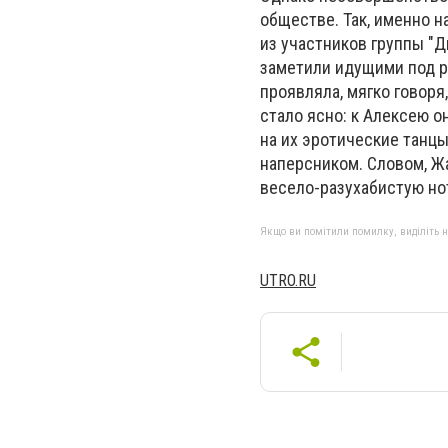
обществе. Так, именно н
из участников группы "
заметили идущими под р
проявляла, мягко говоря
стало ясно: к Алексею 
на их эротические танцы
наперсником. Словом, Ж
весело-разухабистую нот
Якщо ви помітили помилку, виділіть нео
UTRO.RU