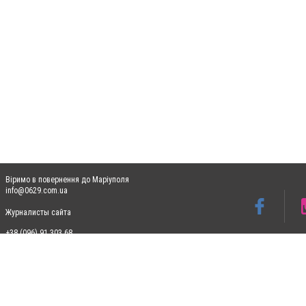
Віримо в повернення до Маріуполя
info@0629.com.ua
Журналисты сайта
+38 (096) 91 303 68
Допускається цитування матеріалів без отримання попередньої згоди 0629.com.ua за
пошукових систем гіперпосилання на цитовані статті не нижче другого абзацу в тек
Матеріали з плашками "Новини компаній", "Промо", "Партнерський матеріал", "Партнер