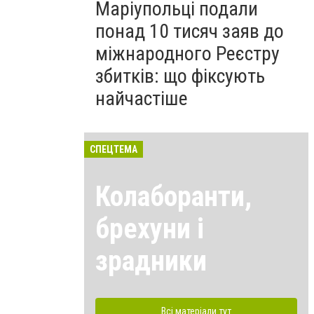
Маріупольці подали
понад 10 тисяч заяв до
міжнародного Реєстру
збитків: що фіксують
найчастіше
СПЕЦТЕМА
Колаборанти,
брехуни і
зрадники
Всі матеріали тут