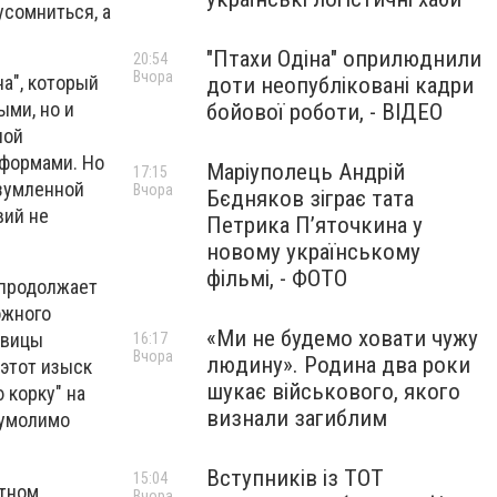
усомниться, а
"Птахи Одіна" оприлюднили
20:54
Вчора
на", который
доти неопубліковані кадри
ыми, но и
бойової роботи, - ВІДЕО
ной
 формами. Но
Маріуполець Андрій
17:15
изумленной
Вчора
Бєдняков зіграє тата
вий не
Петрика П’яточкина у
новому українському
фільмі, - ФОТО
 продолжает
ожного
«Ми не будемо ховати чужу
евицы
16:17
Вчора
людину». Родина два роки
 этот изыск
шукає військового, якого
 корку" на
визнали загиблим
еумолимо
Вступників із ТОТ
15:04
ятном
Вчора