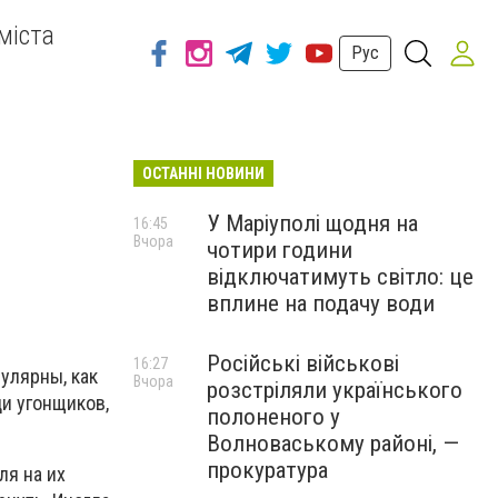
міста
Рус
ОСТАННІ НОВИНИ
У Маріуполі щодня на
16:45
Вчора
чотири години
відключатимуть світло: це
вплине на подачу води
Російські військові
16:27
пулярны, как
Вчора
розстріляли українського
ди угонщиков,
полоненого у
Волноваському районі, —
прокуратура
ля на их