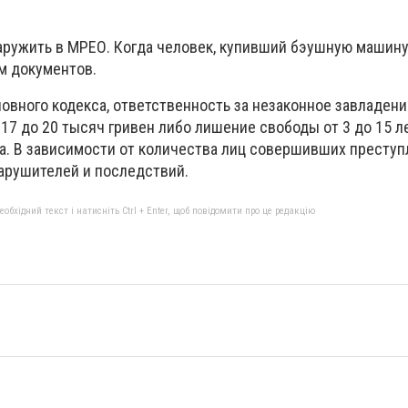
наружить в МРЕО. Когда человек, купивший бэушную машину
м документов.
ловного кодекса, ответственность за незаконное завладени
17 до 20 тысяч гривен либо лишение свободы от 3 до 15 л
. В зависимости от количества лиц совершивших преступ
арушителей и последствий.
бхідний текст і натисніть Ctrl + Enter, щоб повідомити про це редакцію