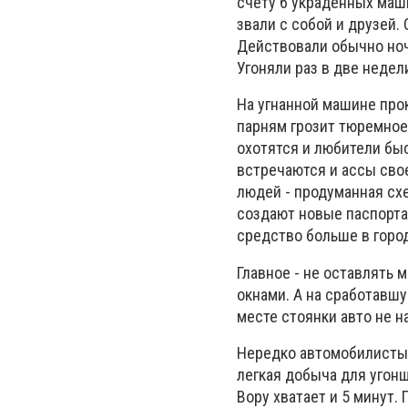
счету 6 украденных машин
звали с собой и друзей. 
Действовали обычно ноч
Угоняли раз в две недел
На угнанной машине прок
парням грозит тюремное
охотятся и любители бы
встречаются и ассы свое
людей - продуманная схе
создают новые паспорта
средство больше в город
Главное - не оставлять 
окнами. А на сработавшу
месте стоянки авто не н
Нередко автомобилисты о
легкая добыча для угонщ
Вору хватает и 5 минут.