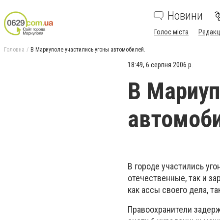
Новини
Голос міста
Редакц
Головна
В Мариуполе участились угоны автомобилей.
18:49, 6 серпня 2006 р.
В Мариуп
автомоби
В городе участились уго
отечественные, так и за
как ассы своего дела, т
Правоохранители задержа