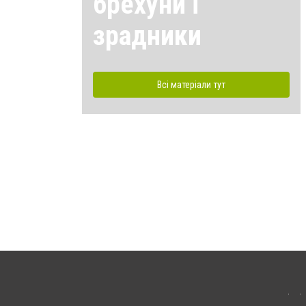
брехуни і
зрадники
Всі матеріали тут