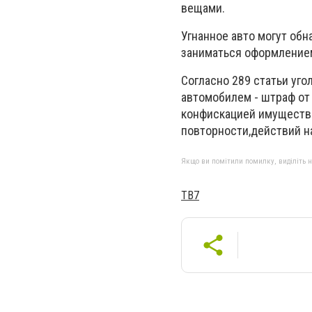
вещами.
Угнанное авто могут об
заниматься оформление
Согласно 289 статьи уго
автомобилем - штраф от 
конфискацией имущества
повторности,действий н
Якщо ви помітили помилку, виділіть нео
ТВ7