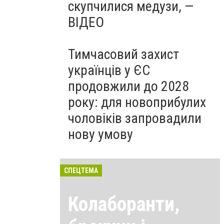
скупчилися медузи, —
ВІДЕО
Тимчасовий захист
українців у ЄС
продовжили до 2028
року: для новоприбулих
чоловіків запровадили
нову умову
СПЕЦТЕМА
Колаборанти,