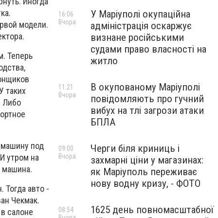
рнуть. Иногда
ка.
У Маріуполі окупаційна
16:06
Вчора
рвой модели.
адміністрація оскаржує
ектора.
визнане російськими
судами право власності на
м. Теперь
житло
одства,
гонщиков
В окупованому Маріуполі
11:21
У таких
Вчора
повідомляють про гучний
. Либо
вибух на тлі загрози атаки
портное
БПЛА
т машину под
Черги біля криниць і
09:00
 И утром на
Вчора
захмарні ціни у магазинах:
я машина.
як Маріуполь переживає
нову водну кризу, - ФОТО
 Тогда авто -
ан Чекмак.
1625 день повномасштабної
08:54
 в салоне
Вчора