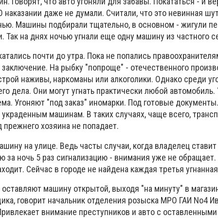
. Говорят, что авто угоняли для забавы. Покататься - и ве
О наказании даже не думали. Считали, что это невинная шут
ью. Машины подбирали тщательно, в основном - жигули пе
и. Так на днях ночью угнали еще одну машину из частного с
атались почти до утра. Пока не попались правоохранителя
 заключение. На рыбку "попроще" - отечественного произв
строй наживы, наркоманы или алкоголики. Однако среди у
го дела. Они могут угнать практически любой автомобиль. 
ма. Угоняют "под заказ" иномарки. Под готовые документы
 украденным машинам. В таких случаях, чаще всего, транс
 прежнего хозяина не попадает.
машину на улице. Ведь часты случаи, когда владелец стави
ю за ночь 5 раз сигнализацию - внимания уже не обращает.
аходит. Сейчас в городе не найдена каждая третья угнанна
ставляют машину открытой, выходя "на минуту" в магазин.
ика, говорит начальник отделения розыска МРО ГАИ No4 Ив
 Привлекает внимание преступников и авто с оставленными