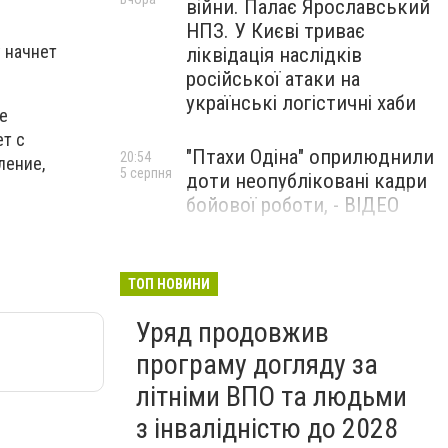
війни. Палає Ярославський
НПЗ. У Києві триває
 начнет
ліквідація наслідків
російської атаки на
українські логістичні хаби
е
ет с
"Птахи Одіна" оприлюднили
20:54
ление,
5 серпня
доти неопубліковані кадри
бойової роботи, - ВІДЕО
Маріуполець Андрій
17:15
5 серпня
Бєдняков зіграє тата
ТОП НОВИНИ
Петрика П’яточкина у
Уряд продовжив
новому українському
фільмі, - ФОТО
програму догляду за
літніми ВПО та людьми
з інвалідністю до 2028