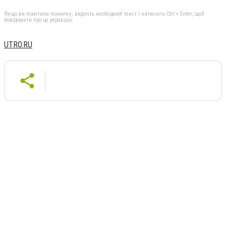
Якщо ви помітили помилку, виділіть необхідний текст і натисніть Ctrl + Enter, щоб
повідомити про це редакцію
UTRO.RU