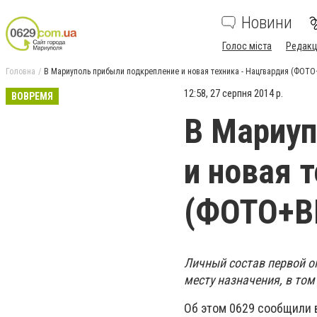
Новини
Голос міста
Редакц
Головна
В Мариуполь прибыли подкрепление и новая техника - Нацгвардия (ФОТ
12:58, 27 серпня 2014 р.
ВОВРЕМЯ
В Мариуп
и новая 
(ФОТО+В
Личный состав первой о
месту назначения, в том
Об этом 0629 сообщили 