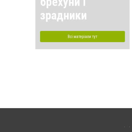
брехуни і
зрадники
Всі матеріали тут