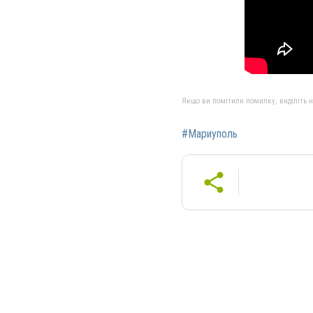
Якщо ви помітили помилку, виділіть нео
#Мариуполь