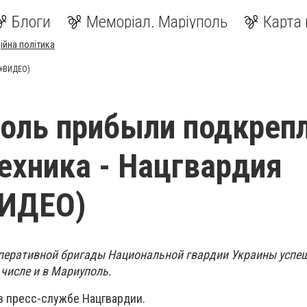
Блоги
Меморіал. Маріуполь
Карта 
ійна політика
О+ВИДЕО)
оль прибыли подкреп
техника - Нацгвардия
ИДЕО)
перативной бригады Национальной гвардии Украины успе
 числе и в Мариуполь.
в пресс-службе Нацгвардии.