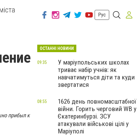
міста
Рус
ОСТАННІ НОВИНИ
ление
У маріупольських школах
09:35
триває набір учнів: як
навчатимуться діти та куди
звертатися
1626 день повномасштабної
08:55
війни. Горить черговий WB у
шно прибыл к
Єкатеринбурзі. ЗСУ
атакували військові цілі у
Маріуполі