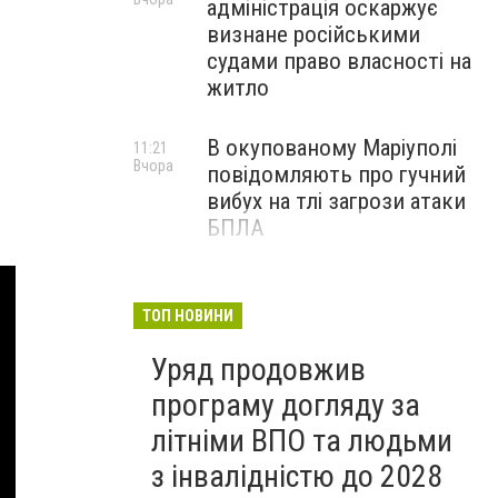
адміністрація оскаржує
визнане російськими
судами право власності на
житло
В окупованому Маріуполі
11:21
Вчора
повідомляють про гучний
вибух на тлі загрози атаки
БПЛА
Черги біля криниць і
09:00
Вчора
захмарні ціни у магазинах:
ТОП НОВИНИ
як Маріуполь переживає
Уряд продовжив
нову водну кризу, - ФОТО
програму догляду за
літніми ВПО та людьми
з інвалідністю до 2028