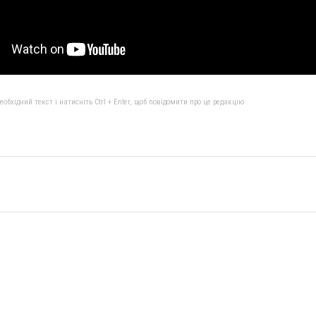
бхідний текст і натисніть Ctrl + Enter, щоб повідомити про це редакцію