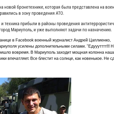
 новой бронетехнике, которая была представлена ​​на воен
равились в зону проведения АТО.
и техника прибыли в районы проведения антитеррористи
 город Мариуполь, и уже выполняют задачи по назначению.
транице в Facebook военный журналист Андрей Цаплиенко,
риуполя усилены дополнительными силами. "Едууутттт!!! На
ришло вовремя. В Мариуполь заходит мощная колонна наши
ики впечатляет. Все блестит на солнце, как новенькое. Не с