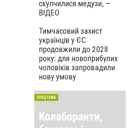
скупчилися медузи, —
ВІДЕО
Тимчасовий захист
українців у ЄС
продовжили до 2028
року: для новоприбулих
чоловіків запровадили
нову умову
СПЕЦТЕМА
Колаборанти,