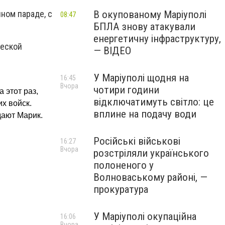
В окупованому Маріуполі
ном параде, с
08:47
БПЛА знову атакували
енергетичну інфраструктуру,
ческой
— ВІДЕО
У Маріуполі щодня на
16:45
Вчора
чотири години
 этот раз,
відключатимуть світло: це
х войск.
вплине на подачу води
дают Марик.
Російські військові
16:27
Вчора
розстріляли українського
полоненого у
Волноваському районі, —
прокуратура
У Маріуполі окупаційна
16:06
Вчора