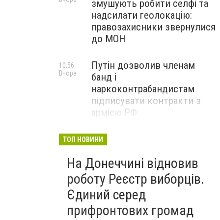
змушують робити селфі та
надсилати геолокацію:
правозахисники звернулися
до МОН
Путін дозволив членам
10:56
Вчора
банд і
наркоконтрабандистам
підписувати контракти з
армією РФ
Від тих, хто зберігає історію
09:43
ТОП НОВИНИ
Вчора
Донеччини: на снаряді
На Донеччині відновив
залишили послання
окупантам, - ФОТО
роботу Реєстр виборців.
Єдиний серед
прифронтових громад