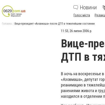
Новини
Голос міста
Редакц
Головна
Вице-президент «Азовмаша» после ДТП в тяжелейшем состоянии
11:53, 26 липня 2006 р.
Вице-пре
ДТП в т
В ночь на воскресенье 
«Азовмаша», депутат го
реанимацию в тяжелейш
ранениями живота и груд
находился в отделении 