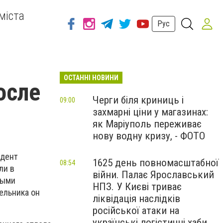
міста
Рус
ОСТАННІ НОВИНИ
осле
Черги біля криниць і
09:00
захмарні ціни у магазинах:
як Маріуполь переживає
нову водну кризу, - ФОТО
идент
1625 день повномасштабної
08:54
ли в
війни. Палає Ярославський
ными
НПЗ. У Києві триває
ельника он
ліквідація наслідків
російської атаки на
українські логістичні хаби