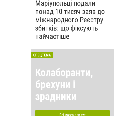
Маріупольці подали
понад 10 тисяч заяв до
міжнародного Реєстру
збитків: що фіксують
найчастіше
СПЕЦТЕМА
Колаборанти,
брехуни і
зрадники
Всі матеріали тут