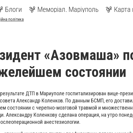
Блоги
Меморіал. Маріуполь
Карта 
ійна політика
зидент «Азовмаша» п
яжелейшем состоянии
в результате ДТП в Мариуполе госпитализирован вице-през
рсовета Александр Коленков. По данным БСМП, его достави
ем состоянии с черепно-мозговой травмой и множествен
и. Александру Коленкову сделана операция, на утро понед
послеоперационной анестезиологии.