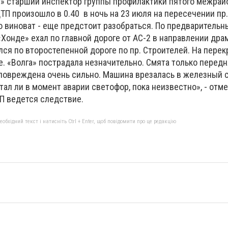
» старший инспектор группы профилактики пятого межрай
ТП произошло в 0.40 в ночь на 23 июля на пересечении пр.
то виноват - еще предстоит разобраться. По предваритель
Хонде» ехал по главной дороге от АС-2 в направлении драм
лся по второстепенной дороге по пр. Строителей. На перек
 «Волга» пострадала незначительно. Смята только передня
повреждена очень сильно. Машина врезалась в железный ст
тал ли в момент аварии светофор, пока неизвестно», - отм
ТП ведется следствие.
бхідний текст і натисніть Ctrl + Enter, щоб повідомити про це редакцію