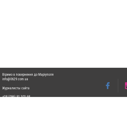
Віримо в повернення до Маріуполя
info@0629.com.ua
Журналисты сайта
+38 (096) 91 303 68
Допускається цитування матеріалів без отримання попередньої згоди 0629.com.ua за
пошукових систем гіперпосилання на цитовані статті не нижче другого абзацу в тек
Матеріали з плашками "Новини компаній", "Промо", "Партнерський матеріал", "Партнер