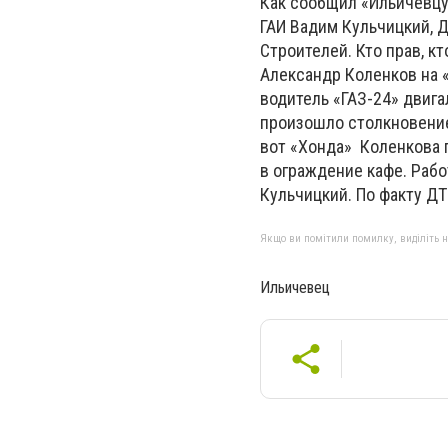
Как сообщил «Ильичевцу
ГАИ Вадим Кульчицкий, Д
Строителей. Кто прав, к
Александр Коленков на «
водитель «ГАЗ-24» двига
произошло столкновение.
вот «Хонда» Коленкова 
в ограждение кафе. Рабо
Кульчицкий. По факту Д
Якщо ви помітили помилку, виділіть нео
Ильичевец