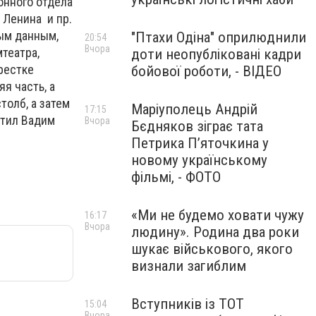
онного отдела
 Ленина и пр.
ным данным,
"Птахи Одіна" оприлюднили
20:54
Вчора
театра,
доти неопубліковані кадри
рестке
бойової роботи, - ВІДЕО
я часть, а
олб, а затем
Маріуполець Андрій
17:15
етил Вадим
Вчора
Бєдняков зіграє тата
Петрика П’яточкина у
новому українському
фільмі, - ФОТО
«Ми не будемо ховати чужу
16:17
Вчора
людину». Родина два роки
шукає військового, якого
визнали загиблим
Вступників із ТОТ
15:04
Вчора