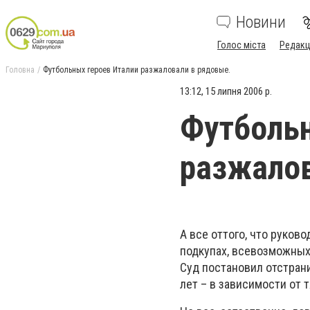
Новини
Голос міста
Редакц
Головна
Футбольных героев Италии разжаловали в рядовые.
13:12, 15 липня 2006 р.
Футбольн
разжалов
А все оттого, что руков
подкупах, всевозможных
Суд постановил отстран
лет – в зависимости от 