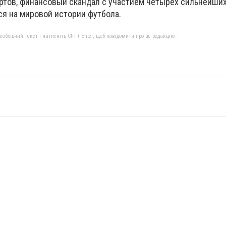
ертов, финансовый скандал с участием четырех сильнейши
ся на мировой истории футбола.
бхідний текст і натисніть Ctrl + Enter, щоб повідомити про це редакцію