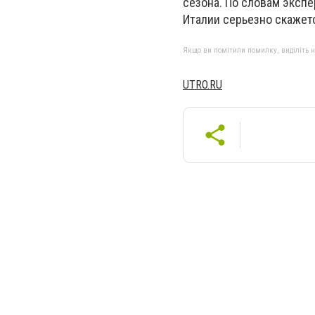
сезона. По словам эксп
Италии серьезно скажет
Якщо ви помітили помилку, виділіть нео
UTRO.RU