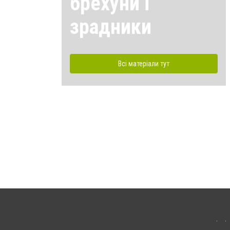
брехуни і
зрадники
Всі матеріали тут