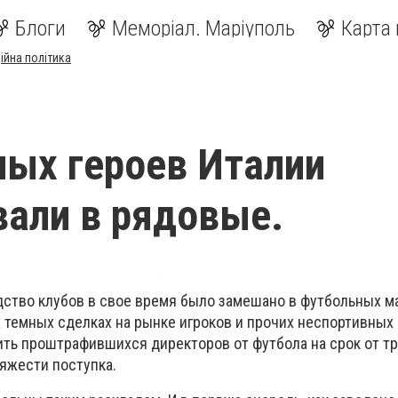
Блоги
Меморіал. Маріуполь
Карта 
ійна політика
ых героев Италии
али в рядовые.
одство клубов в свое время было замешано в футбольных м
 темных сделках на рынке игроков и прочих неспортивных
ить проштрафившихся директоров от футбола на срок от тр
тяжести поступка.