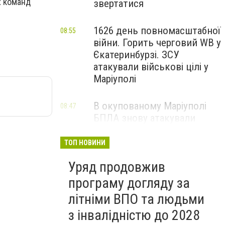
х команд
звертатися
1626 день повномасштабної
08:55
війни. Горить черговий WB у
Єкатеринбурзі. ЗСУ
атакували військові цілі у
Маріуполі
В окупованому Маріуполі
08:47
БПЛА знову атакували
енергетичну інфраструктуру,
— ВІДЕО
ТОП НОВИНИ
Уряд продовжив
програму догляду за
літніми ВПО та людьми
з інвалідністю до 2028