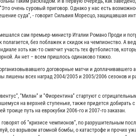
вольны таким раскладом. И в первую очередь, как заведено,
"Это очень суровый приговор. Однако у нас есть возможно
ешение суда", - говорит Сильвия Моресцо, защищавшая ин
 вмешался сам премьер-министр Италии Романо Проди и по
к полагается, без поблажек и скидок на чемпионство. А ве
ундиале хоть как-то смягчит участь тех футболистов, котор
орной. Ан нет – всем пришлось одинаково тяжко.
, организовывавшего договорные матчи и доплачивавшего 
ы лишены всех наград 2004/2005 и 2005/2006 сезонов и 
"Ювентус", "Милан" и "Фиорентина" стартуют с отрицательн
вшемуся на верхней ступеньке, также придется добирать с 
й троице путь на еврокубки 2006-го и 2007-го заказан.
 говорят об "кризисе чемпионов", по разрушительным пос
уй, со взрывом атомной бомбы, о катастрофе и прочих уж