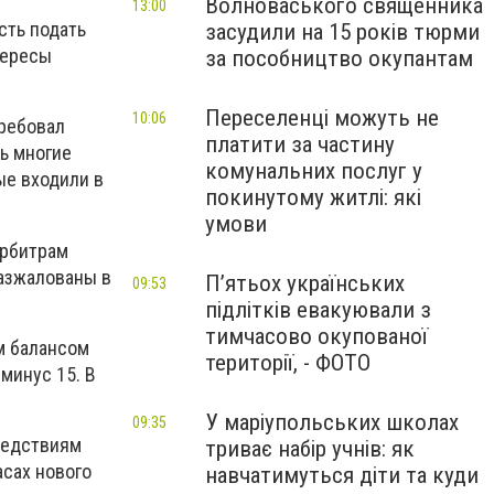
Волноваського священника
13:00
сть подать
засудили на 15 років тюрми
тересы
за пособництво окупантам
Переселенці можуть не
10:06
требовал
платити за частину
дь многие
комунальних послуг у
ые входили в
покинутому житлі: які
умови
арбитрам
разжалованы в
П’ятьох українських
09:53
підлітків евакуювали з
тимчасово окупованої
ым балансом
території, - ФОТО
минус 15. В
У маріупольських школах
09:35
ледствиям
триває набір учнів: як
асах нового
навчатимуться діти та куди