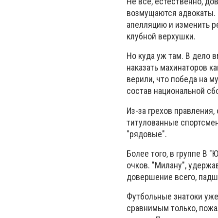
Не все, естественно, до
возмущаются адвокаты. 
апелляцию и изменить р
клубной верхушки.
Но куда уж там. В дело
наказать махинаторов ка
верили, что победа на м
состав национальной сб
Из-за грехов правления
титулованные спортсмен
"рядовые".
Более того, в группе B 
очков. "Милану", удержа
довершение всего, падше
Футбольные знатоки уже
сравнимым только, пожал