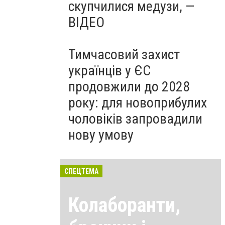
скупчилися медузи, —
ВІДЕО
Тимчасовий захист
українців у ЄС
продовжили до 2028
року: для новоприбулих
чоловіків запровадили
нову умову
СПЕЦТЕМА
Колаборанти,