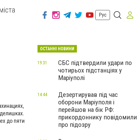
міста
Рус
ОСТАННІ НОВИНИ
СБС підтвердили удари по
19:31
чотирьох підстанціях у
Маріуполі
Дезертирував під час
14:44
оборони Маріуполя і
ахинациях,
перейшов на бік РФ:
 делишках.
прикордоннику повідомили
ех до пяти
про підозру