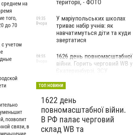
території, - ФОТО
 среднем на
время
е того,
У маріупольських школах
09:35
Вчора
0 до 70
триває набір учнів: як
навчатимуться діти та куди
звертатися
 с учетом
ые
1626 день повномасштабної
08:55
одные
Вчора
війни. Горить черговий WB у
Єкатеринбурзі. ЗСУ
атакували військові цілі у
ородской
Маріуполі
сети
ТОП НОВИНИ
1622 день
жительно
повномасштабної війни.
 уменьшит
В РФ палає черговий
й, позволит
ной связи, в
склад WB та
 уменьшение