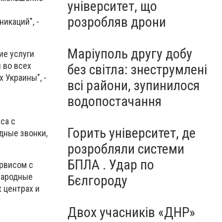
університет, що
розробляв дрони
икаций", -
Маріуполь другу добу
ие услуги
 во всех
без світла: знеструмлені
 Украины", -
всі райони, зупинилося
водопостачання
са с
Горить університет, де
дные звонки,
розробляли системи
БПЛА . Удар по
рвисом с
народные
Бєлгороду
 центрах и
т
Двох учасників «ДНР»