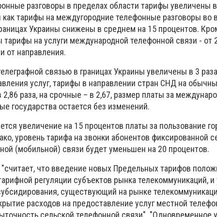
онные разговоры в пределах области тарифы увеличены в
мя как тарифы на междугородние телефонные разговоры во 
раницах Украины снижены в среднем на 15 процентов. Кром
тарифы на услуги международной телефонной связи - от 2
и от направления.
елеграфной связью в границах Украины увеличены в 3 раза
вления услуг, тарифы в направлении стран СНД на обычн
2,86 раза, на срочные – в 2,67, размер платы за междунар
ые государства остается без изменений.
ется увеличение на 15 процентов платы за пользование г
ако, уровень тарифа на звонки абонентов фиксированной 
ной (мобильной) связи будет уменьшен на 20 процентов.
С "считает, что введение новых Предельных тарифов поло
тарифной регуляции субъектов рынка телекоммуникаций, и
субсидирования, существующий на рынке телекоммуникаци
крытие расходов на предоставление услуг местной телефон
ыточность сельской телефонной связи". "Одновременное