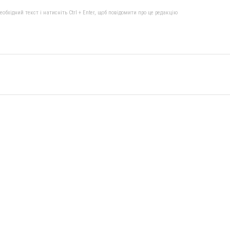
бхідний текст і натисніть Ctrl + Enter, щоб повідомити про це редакцію