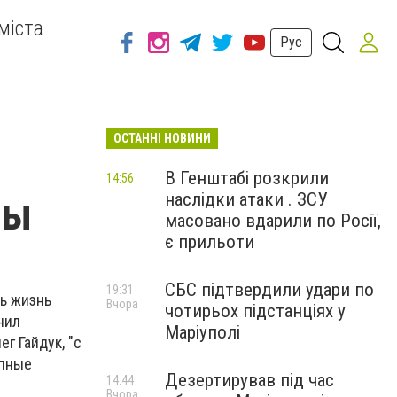
міста
Рус
ОСТАННІ НОВИНИ
В Генштабі розкрили
14:56
наслідки атаки . ЗСУ
фы
масовано вдарили по Росії,
є прильоти
СБС підтвердили удари по
19:31
ть жизнь
Вчора
чотирьох підстанціях у
нил
Маріуполі
г Гайдук, "с
упные
Дезертирував під час
14:44
Вчора