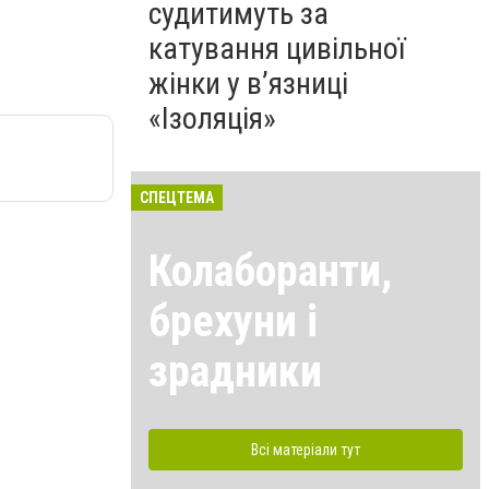
судитимуть за
катування цивільної
жінки у в’язниці
«Ізоляція»
СПЕЦТЕМА
Колаборанти,
брехуни і
зрадники
Всі матеріали тут