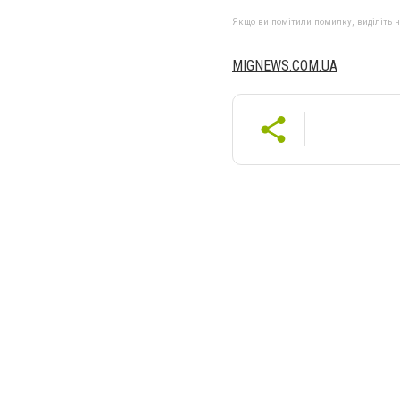
Якщо ви помітили помилку, виділіть нео
MIGNEWS.COM.UA