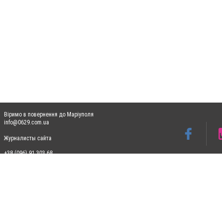
Віримо в повернення до Маріуполя
info@0629.com.ua
Журналисты сайта
+38 (096) 91 303 68
Допускається цитування матеріалів без отримання попередньої згоди 0629.com.ua за
пошукових систем гіперпосилання на цитовані статті не нижче другого абзацу в тек
Матеріали з плашками "Новини компаній", "Промо", "Партнерський матеріал", "Партнер
Реклама на сайті
Ф