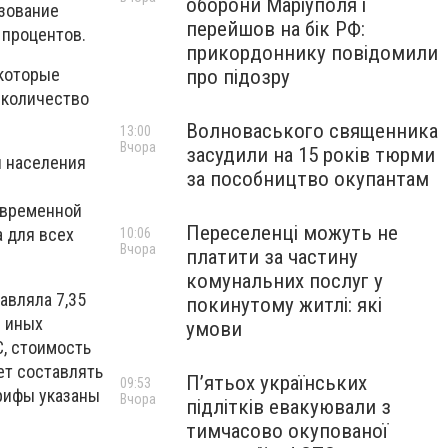
оборони Маріуполя і
ьзование
перейшов на бік РФ:
 процентов.
прикордоннику повідомили
которые
про підозру
 количество
Волноваського священника
13:00
Вчора
засудили на 15 років тюрми
и населения
за пособництво окупантам
повременной
Переселенці можуть не
а для всех
10:06
Вчора
платити за частину
комунальних послуг у
авляла 7,35
покинутому житлі: які
я иных
умови
С, стоимость
ет составлять
П’ятьох українських
09:53
арифы указаны
Вчора
підлітків евакуювали з
тимчасово окупованої