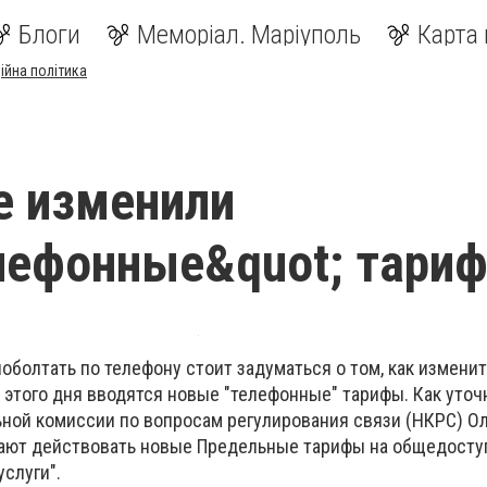
Блоги
Меморіал. Маріуполь
Карта 
ійна політика
е изменили
лефонные&quot; тари
болтать по телефону стоит задуматься о том, как измени
 этого дня вводятся новые "телефонные" тарифы. Как уточ
ной комиссии по вопросам регулирования связи (НКРС) Оле
нают действовать новые Предельные тарифы на общедост
слуги".