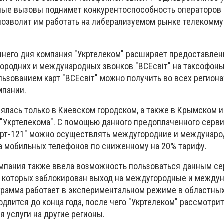
ные вызовы поднимет конкурентоспособность операторов
позволит им работать на либерализуемом рынке телекоммун
яшнего дня компания "Укртелеком" расширяет предоставлен
родних и международных звонков "ВСЕсвіт" на таксофоны
ользованием карт "ВСЕсвіт" можно получить во всех регионах
мпании.
ялась только в Киевском городском, а также в Крымском и
"Укртелекома". С помощью данного предоплаченного серви
арт-121" можно осуществлять междугородние и междунаро
ра мобильных телефонов по сниженному на 20% тарифу.
мпания также ввела возможность пользоваться данным се
у которых заблокирован выход на междугородные и между
ограмма работает в экспериментальном режиме в областных
одлится до конца года, после чего "Укртелеком" рассмотри
 услуги на другие регионы.