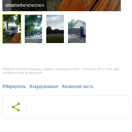
unnamedчсчсчссчсч
Якщо ви помітили помилку, виділіть необхідний текст і натисніть Ctrl + Enter, щоб
повідомити про це редакцію
#Мариуполь
#задержанные
#воинская часть