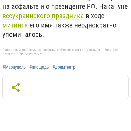
на асфальте и о президенте РФ. Накануне
всеукраинского праздника
в ходе
митинга
его имя также неоднократно
упоминалось.
Якщо ви помітили помилку, виділіть необхідний текст і натисніть Ctrl + Enter, щоб
повідомити про це редакцію
#Мариуполь
#площадь
#драмтеатр