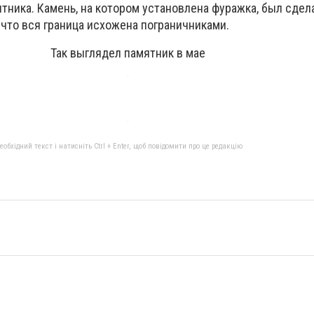
тника. Камень, на котором установлена фуражка, был сдел
, что вся граница исхожена пограничниками.
Так выглядел памятник в мае
бхідний текст і натисніть Ctrl + Enter, щоб повідомити про це редакцію