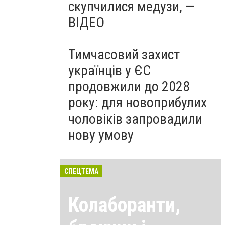
скупчилися медузи, —
ВІДЕО
Тимчасовий захист
українців у ЄС
продовжили до 2028
року: для новоприбулих
чоловіків запровадили
нову умову
СПЕЦТЕМА
Колаборанти,