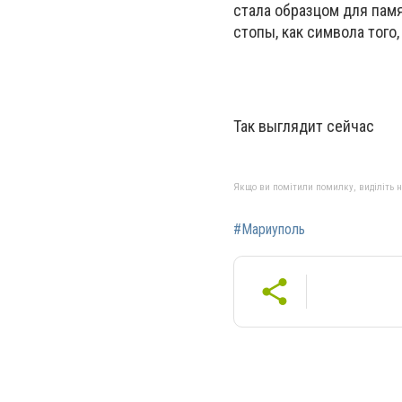
стала образцом для памя
стопы, как символа того
Так выглядит сейчас
Якщо ви помітили помилку, виділіть нео
#Мариуполь