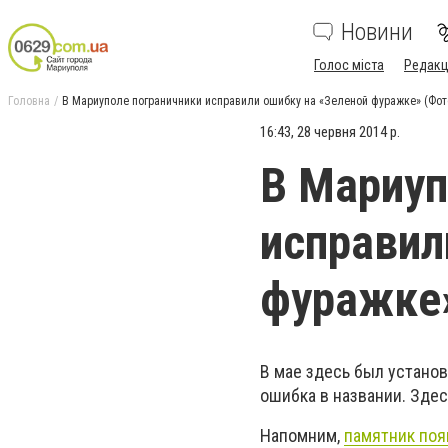
Новини
Голос міста
Редакц
Головна
В Мариуполе пограничники исправили ошибку на «Зеленой фуражке» (Фот
16:43, 28 червня 2014 р.
В Мариуп
исправил
фуражке
В мае здесь был устано
ошибка в названии. Здес
Напомним,
памятник поя