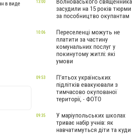
Волноваського священника
13:00
ан в виде
засудили на 15 років тюрми
за пособництво окупантам
Переселенці можуть не
10:06
платити за частину
комунальних послуг у
покинутому житлі: які
умови
П’ятьох українських
09:53
підлітків евакуювали з
тимчасово окупованої
території, - ФОТО
У маріупольських школах
09:35
триває набір учнів: як
навчатимуться діти та куди