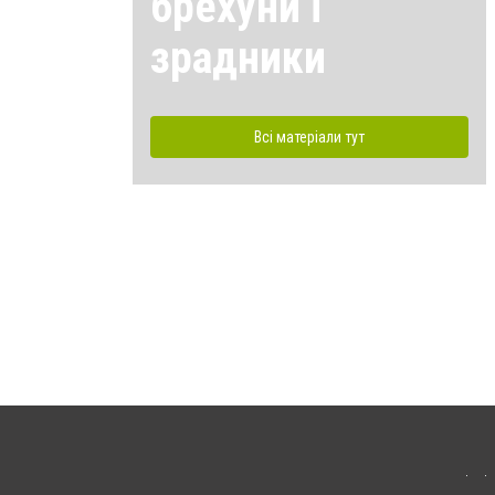
брехуни і
зрадники
Всі матеріали тут