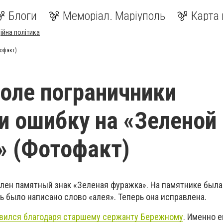
Блоги
Меморіал. Маріуполь
Карта 
ійна політика
офакт)
оле пограничники
и ошибку на «Зеленой
» (Фотофакт)
влен памятный знак «Зеленая фуражка». На памятнике был
ь было написано слово «алея». Теперь она исправлена.
вился благодаря старшему сержанту Бережному
. Именно 