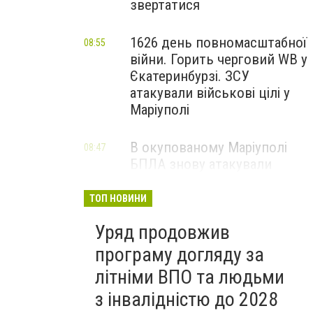
звертатися
1626 день повномасштабної
08:55
війни. Горить черговий WB у
Єкатеринбурзі. ЗСУ
атакували військові цілі у
Маріуполі
В окупованому Маріуполі
08:47
БПЛА знову атакували
енергетичну інфраструктуру,
— ВІДЕО
ТОП НОВИНИ
Уряд продовжив
програму догляду за
літніми ВПО та людьми
з інвалідністю до 2028