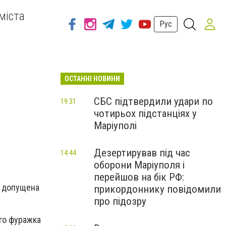
міста
Рус
ОСТАННІ НОВИНИ
СБС підтвердили удари по
19:31
чотирьох підстанціях у
Маріуполі
Дезертирував під час
14:44
оборони Маріуполя і
перейшов на бік РФ:
а допущена
прикордоннику повідомили
про підозру
его фуражка