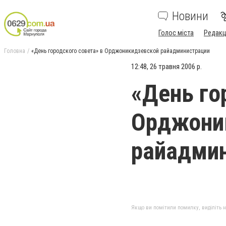
Новини
Голос міста
Редакц
Головна
«День городского совета» в Орджоникидзевской райадминистрации
12:48, 26 травня 2006 р.
«День го
Орджони
райадми
Якщо ви помітили помилку, виділіть нео