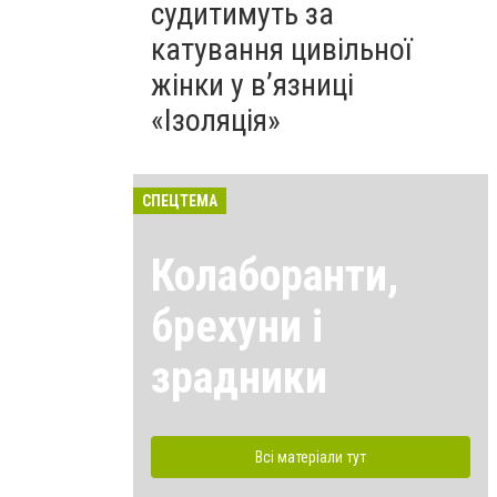
судитимуть за
катування цивільної
жінки у в’язниці
«Ізоляція»
СПЕЦТЕМА
Колаборанти,
брехуни і
зрадники
Всі матеріали тут