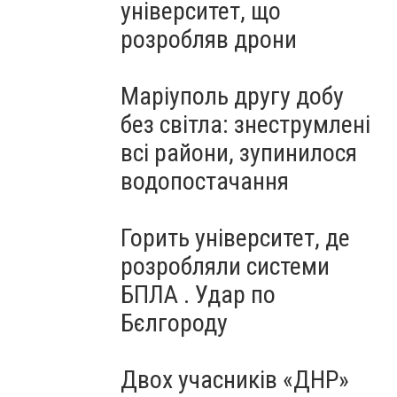
університет, що
розробляв дрони
Маріуполь другу добу
без світла: знеструмлені
всі райони, зупинилося
водопостачання
Горить університет, де
розробляли системи
БПЛА . Удар по
Бєлгороду
Двох учасників «ДНР»