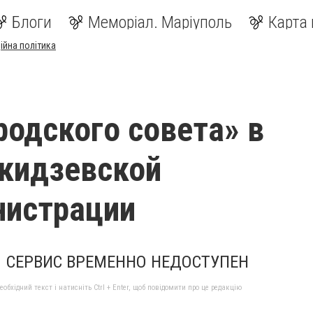
Блоги
Меморіал. Маріуполь
Карта 
ійна політика
родского совета» в
кидзевской
нистрации
СЕРВИС ВРЕМЕННО НЕДОСТУПЕН
бхідний текст і натисніть Ctrl + Enter, щоб повідомити про це редакцію