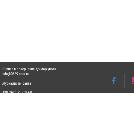
Віримо в повернення до Маріуполя
info@0629.com.ua
Журналисты сайта
+38 (096) 91 303 68
Допускається цитування матеріалів без отримання попередньої згоди 0629.com.ua за
пошукових систем гіперпосилання на цитовані статті не нижче другого абзацу в тек
Матеріали з плашками "Новини компаній", "Промо", "Партнерський матеріал", "Партнер
Реклама на сайті
Ф