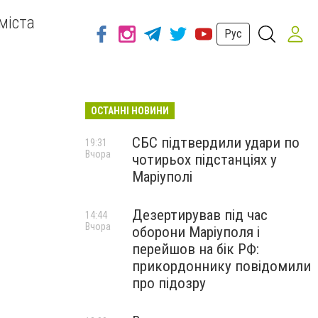
міста
Рус
ОСТАННІ НОВИНИ
СБС підтвердили удари по
19:31
Вчора
чотирьох підстанціях у
Маріуполі
Дезертирував під час
14:44
Вчора
оборони Маріуполя і
перейшов на бік РФ:
прикордоннику повідомили
про підозру