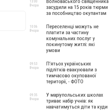
Волноваського священника
13:00
Вчора
засудили на 15 років тюрми
за пособництво окупантам
Переселенці можуть не
10:06
Вчора
платити за частину
комунальних послуг у
покинутому житлі: які
умови
П’ятьох українських
09:53
Вчора
підлітків евакуювали з
тимчасово окупованої
території, - ФОТО
У маріупольських школах
09:35
Вчора
триває набір учнів: як
навчатимуться діти та куди