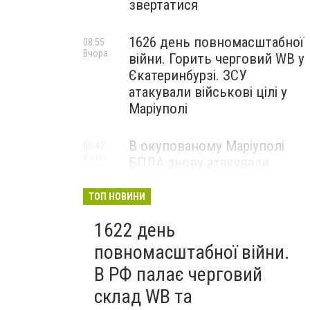
звертатися
1626 день повномасштабної
08:55
Вчора
війни. Горить черговий WB у
Єкатеринбурзі. ЗСУ
атакували військові цілі у
Маріуполі
В окупованому Маріуполі
08:47
Вчора
БПЛА знову атакували
енергетичну інфраструктуру,
— ВІДЕО
ТОП НОВИНИ
1622 день
повномасштабної війни.
В РФ палає черговий
склад WB та