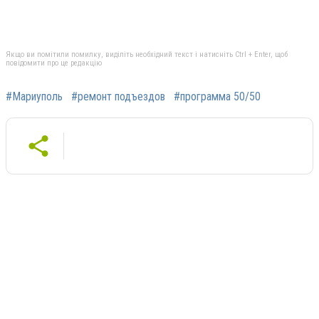
Якщо ви помітили помилку, виділіть необхідний текст і натисніть Ctrl + Enter, щоб
повідомити про це редакцію
#Мариуполь
#ремонт подъездов
#программа 50/50