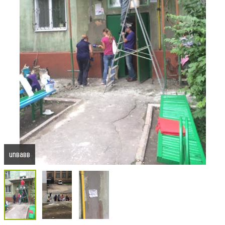
unвавв