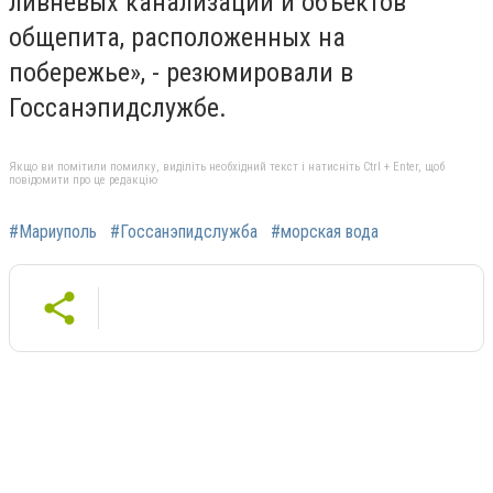
ливневых канализаций и объектов
общепита, расположенных на
побережье», - резюмировали в
Госсанэпидслужбе.
Якщо ви помітили помилку, виділіть необхідний текст і натисніть Ctrl + Enter, щоб
повідомити про це редакцію
#Мариуполь
#Госсанэпидслужба
#морская вода