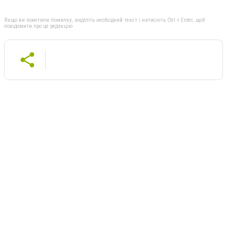
Якщо ви помітили помилку, виділіть необхідний текст і натисніть Ctrl + Enter, щоб
повідомити про це редакцію