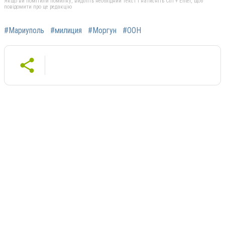
Якщо ви помітили помилку, виділіть необхідний текст і натисніть Ctrl + Enter, щоб
повідомити про це редакцію
#Мариуполь
#милиция
#Моргун
#ООН