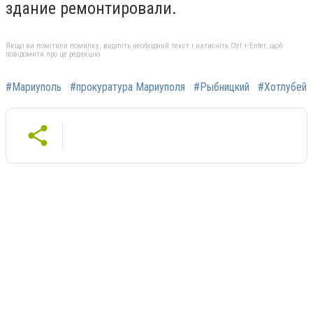
здание ремонтировали.
Якщо ви помітили помилку, виділіть необхідний текст і натисніть Ctrl + Enter, щоб
повідомити про це редакцію
#Мариуполь
#прокуратура Мариуполя
#Рыбницкий
#Хотлубей