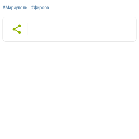
#Мариуполь
#Фирсов