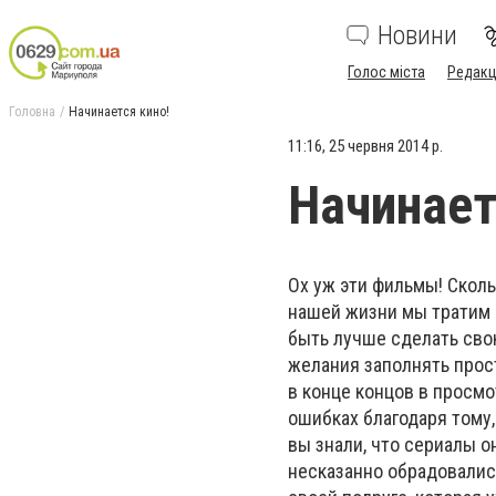
Новини
Голос міста
Редакц
Головна
Начинается кино!
11:16, 25 червня 2014 р.
Начинает
Ох уж эти фильмы! Скол
нашей жизни мы тратим н
быть лучше сделать сво
желания заполнять прос
в конце концов в просм
ошибках благодаря тому,
вы знали, что сериалы о
несказанно обрадовалис