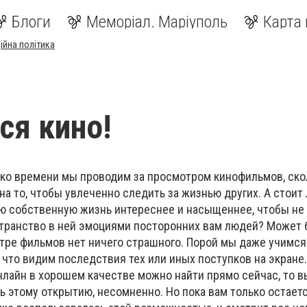
Блоги
Меморіал. Маріуполь
Карта 
ійна політика
ся кино!
ько времени мы проводим за просмотром кинофильмов, ск
а то, чтобы увлеченно следить за жизнью других. А стоит
ю собственную жизнь интереснее и насыщеннее, чтобы не
транство в ней эмоциями посторонних вам людей? Может бы
отре фильмов нет ничего страшного. Порой мы даже учимся
 что видим последствия тех или иных поступков на экране.
нлайн в хорошем качестве можно найти прямо сейчас, то в
ь этому открытию, несомненно. Но пока вам только остает