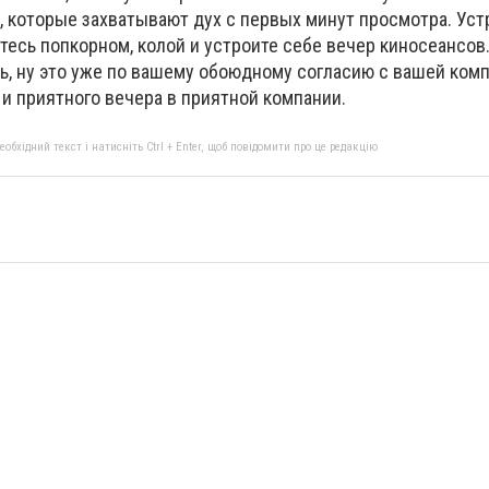
 которые захватывают дух с первых минут просмотра. Уст
тесь попкорном, колой и устроите себе вечер киносеансов
ь, ну это уже по вашему обоюдному согласию с вашей комп
и приятного вечера в приятной компании.
бхідний текст і натисніть Ctrl + Enter, щоб повідомити про це редакцію