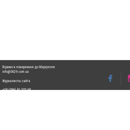
Віримо в повернення до Маріуполя
info@0629.com.ua
Журналисты сайта
+38 (096) 91 303 68
Допускається цитування матеріалів без отримання попередньої згоди 0629.com.ua за
пошукових систем гіперпосилання на цитовані статті не нижче другого абзацу в тек
Матеріали з плашками "Новини компаній", "Промо", "Партнерський матеріал", "Партнер
Реклама на сайті
Ф