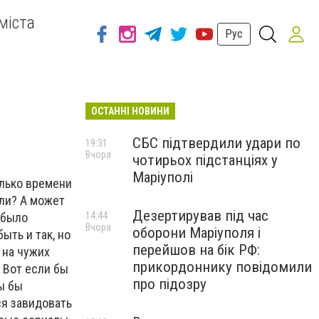
міста
Рус
ОСТАННІ НОВИНИ
СБС підтвердили удари по
19:31
Вчора
чотирьох підстанціях у
Маріуполі
олько времени
 ли? А может
Дезертирував під час
 было
14:44
Вчора
оборони Маріуполя і
ть и так, но
перейшов на бік РФ:
 на чужих
прикордоннику повідомили
 Вот если бы
про підозру
ы бы
ся завидовать