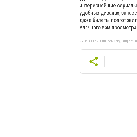
интереснейшие сериалы,
удобных диванах, запасе
даже билеты подготовит
Удачного вам просмотра 
Якщо ви помітили помилку, виділіть нео