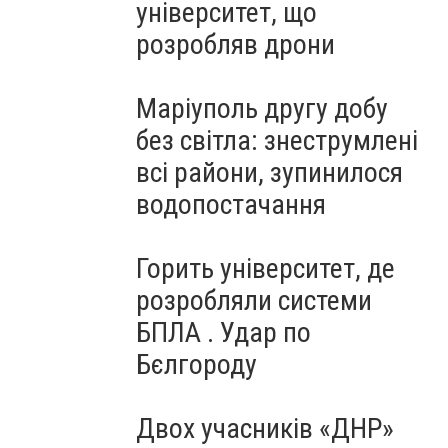
університет, що
розробляв дрони
Маріуполь другу добу
без світла: знеструмлені
всі райони, зупинилося
водопостачання
Горить університет, де
розробляли системи
БПЛА . Удар по
Бєлгороду
Двох учасників «ДНР»