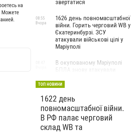
звертатися
роетесь на
. Можете
1626 день повномасштабної
08:55
анией.
Вчора
війни. Горить черговий WB у
Єкатеринбурзі. ЗСУ
атакували військові цілі у
Маріуполі
В окупованому Маріуполі
08:47
Вчора
БПЛА знову атакували
енергетичну інфраструктуру,
— ВІДЕО
ТОП НОВИНИ
1622 день
повномасштабної війни.
В РФ палає черговий
склад WB та