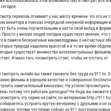
 уже воспользовалась этой возможностью, и смотрит все н
 сегодня.
смотр сериалов отнимает у нас массу времени. Но это не та
ран монитора в поисках очередной ненужной информации в
гут быть очень поучительными и нести свой вклад в форм
. Просто у многих людей сегодня существует мнение, что 
что в памяти бесконечные киномелодрамы о несчастных о
оторых природа наделила красотой и в то же время обдели
о сегодня существует множество интеллектуальных фильмов
тоит. И мало того, посмотреть стоит, чтобы не отстать от
смотреть онлайн вы также сможете без труда на 911.to. Э
анию фильмы в хорошем качестве и совершенно бесплатн
устроить замечательный киносеанс. Не успели просмотрет
ека» потому что работали допоздна? Не беда, вы сможете 
осмотреть эту серию на сайте, по материалам http://911.to
собираетесь устроить крутую вечеринку с друзьями и не зн
повезло, потому что прямо сейчас на 911 поступили новые