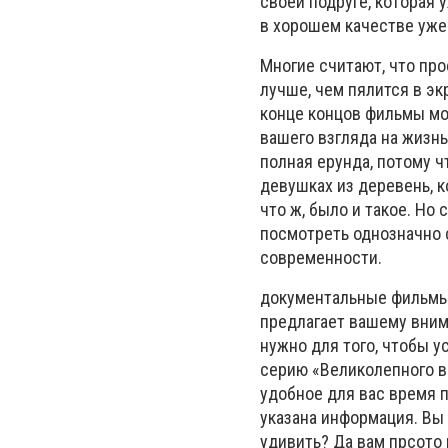
своей подруге, которая
в хорошем качестве уже
Многие считают, что про
лучше, чем пялится в эк
конце концов фильмы мо
вашего взгляда на жизнь
полная ерунда, потому 
девушках из деревень, к
что ж, было и такое. Н
посмотреть однозначно с
современности.
документальные фильмы 
предлагает вашему вним
нужно для того, чтобы 
серию «Великолепного в
удобное для вас время п
указана информация. Вы 
удивить? Да вам прсото 