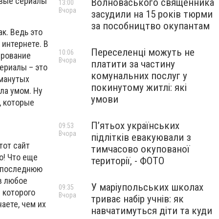
овые сериалы
Волноваського священника
13:00
Вчора
засудили на 15 років тюрми
за пособництво окупантам
к. Ведь это
 интернете. В
Переселенці можуть не
10:06
ирование
Вчора
платити за частину
сериалы – это
комунальних послуг у
бманутых
покинутому житлі: які
ла умом. Ну
умови
, которые
П’ятьох українських
09:53
Вчора
підлітків евакуювали з
тот сайт
тимчасово окупованої
о! Что еще
території, - ФОТО
ь последнюю
в любое
У маріупольських школах
09:35
/ которого
Вчора
триває набір учнів: як
аете, чем их
навчатимуться діти та куди