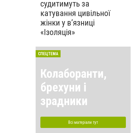
судитимуть за
катування цивільної
жінки у в’язниці
«Ізоляція»
СПЕЦТЕМА
Колаборанти,
брехуни і
зрадники
Всі матеріали тут