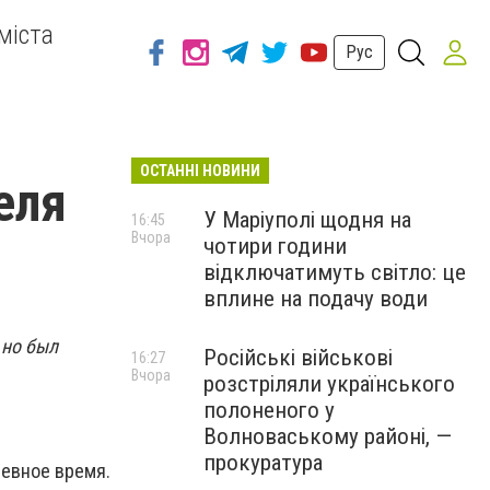
міста
Рус
ОСТАННІ НОВИНИ
еля
У Маріуполі щодня на
16:45
Вчора
чотири години
відключатимуть світло: це
вплине на подачу води
 но был
Російські військові
16:27
Вчора
розстріляли українського
полоненого у
Волноваському районі, —
прокуратура
невное время.