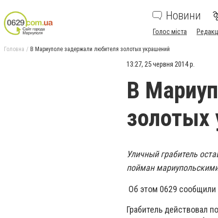
Новини
Голос міста
Редакц
Головна
В Мариуполе задержали любителя золотых украшений
13:27, 25 червня 2014 р.
В Мариуп
золотых 
Уличный грабитель оста
пойман мариупольскими
Об этом 0629 сообщили 
Грабитель действовал п