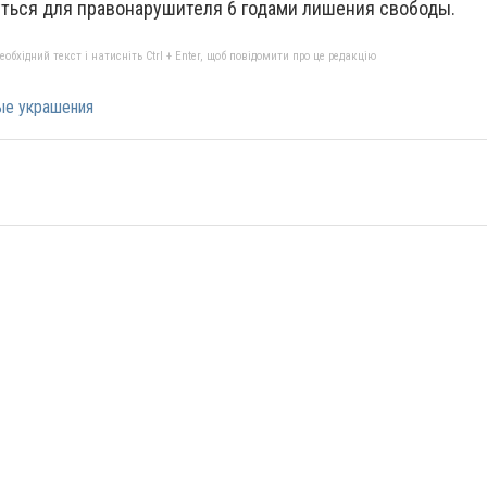
уться для правонарушителя 6 годами лишения свободы.
бхідний текст і натисніть Ctrl + Enter, щоб повідомити про це редакцію
ые украшения