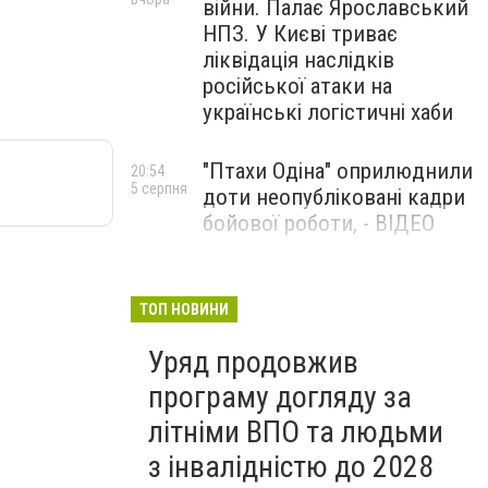
війни. Палає Ярославський
НПЗ. У Києві триває
ліквідація наслідків
російської атаки на
українські логістичні хаби
"Птахи Одіна" оприлюднили
20:54
5 серпня
доти неопубліковані кадри
бойової роботи, - ВІДЕО
Маріуполець Андрій
17:15
5 серпня
Бєдняков зіграє тата
ТОП НОВИНИ
Петрика П’яточкина у
Уряд продовжив
новому українському
фільмі, - ФОТО
програму догляду за
літніми ВПО та людьми
з інвалідністю до 2028