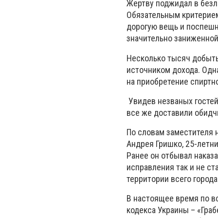
Жертву поджидал в без
Обязательным критерием
дорогую вещь и поспешн
значительно заниженной
Несколько тысяч добыты
источником дохода. Одна
на приобретение спиртно
Увидев незваных гостей
все же доставили обидчи
По словам заместителя 
Андрея Гришко, 25-летни
Ранее он отбывал наказ
исправления так и не ст
территории всего города
В настоящее время по в
кодекса Украины – «Гра