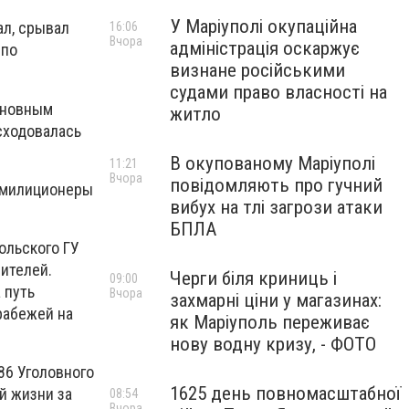
У Маріуполі окупаційна
ал, срывал
16:06
Вчора
адміністрація оскаржує
 по
визнане російськими
судами право власності на
сновным
житло
сходовалась
В окупованому Маріуполі
11:21
Вчора
повідомляють про гучний
е милиционеры
вибух на тлі загрози атаки
БПЛА
ольского ГУ
ителей.
Черги біля криниць і
09:00
 путь
Вчора
захмарні ціни у магазинах:
рабежей на
як Маріуполь переживає
нову водну кризу, - ФОТО
86 Уголовного
1625 день повномасштабної
й жизни за
08:54
Вчора