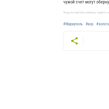
чужой счет могут оберн
Якщо ви помітили помилку, виділіть нео
#Мариуполь
#вор
#золот