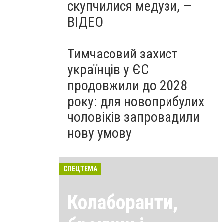
скупчилися медузи, —
ВІДЕО
Тимчасовий захист
українців у ЄС
продовжили до 2028
року: для новоприбулих
чоловіків запровадили
нову умову
СПЕЦТЕМА
Колаборанти,