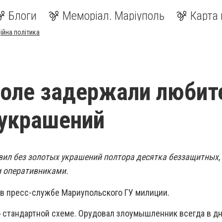
Блоги
Меморіал. Маріуполь
Карта 
ійна політика
оле задержали любит
украшений
вил без золотых украшений полтора десятка беззащитных,
 оперативниками.
в пресс-службе Мариупольского ГУ милиции.
о стандартной схеме. Орудовал злоумышленник всегда в д