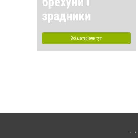
брехуни і
зрадники
Всі матеріали тут