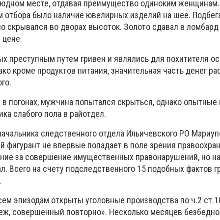
людном месте, отдавая преимущество одиноким женщинам.
 отбора было наличие ювелирных изделий на шее. Подбег
о скрывался во дворах высоток. Золото сдавал в ломбард
 цене.
х преступным путем гривен и являлись для похитителя о
ко кроме продуктов питания, значительная часть денег ра
го.
 в погонах, мужчина попытался скрыться, однако опытны
ка слабого пола в райотдел.
начальника следственного отдела Ильичевского РО Мариуп
й фигурант не впервые попадает в поле зрения правоохран
ание за совершение имущественных правонарушений, но на
ал. Всего на счету подследственного 15 подобных фактов г
.
сем эпизодам открыты уголовные производства по ч.2 ст.1
беж, совершенный повторно». Несколько месяцев безбедно