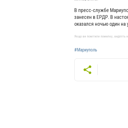
В пресс-службе Мариупо
занесен в ЕРДР. В наст
оказался ночью один на 
Якщо ви помітили помилку, виділіть нео
#Мариуполь