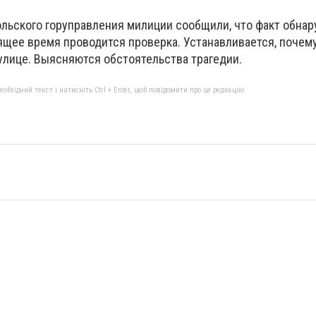
льского горуправления милиции сообщили, что факт обнар
оящее время проводится проверка. Устанавливается, поче
улице. Выясняются обстоятельства трагедии.
бхідний текст і натисніть Ctrl + Enter, щоб повідомити про це редакцію