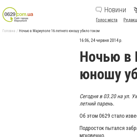
Новини
Голос міста
Редакц
Головна
Ночью в Мариуполе 16-летнего юношу убило током
16:06, 24 червня 2014 р.
Ночью в 
юношу уб
Сегодня в 03.20 на ул. 
летний парень.
Об этом 0629 стало изв
Подросток пытался забра
мгновенно.