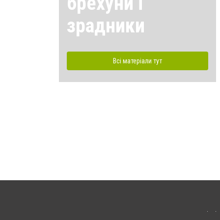
брехуни і
зрадники
Всі матеріали тут