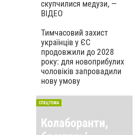
скупчилися медузи, —
ВІДЕО
Тимчасовий захист
українців у ЄС
продовжили до 2028
року: для новоприбулих
чоловіків запровадили
нову умову
СПЕЦТЕМА
Колаборанти,