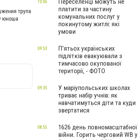
Переселенці можуть не
10:06
платити за частину
ужения трупа
комунальних послуг у
му юноша
покинутому житлі: які
умови
П’ятьох українських
09:53
підлітків евакуювали з
тимчасово окупованої
території, - ФОТО
У маріупольських школах
09:35
триває набір учнів: як
навчатимуться діти та куди
звертатися
1626 день повномасштабної
08:55
війни. Горить черговий WB у