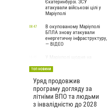
Єкатеринбурзі. ЗСУ
атакували військові цілі у
Маріуполі
В окупованому Маріуполі
08:47
БПЛА знову атакували
енергетичну інфраструктуру,
— ВІДЕО
У Маріуполі щодня на
16:45
Вчора
чотири години
відключатимуть світло: це
ТОП НОВИНИ
вплине на подачу води
Уряд продовжив
програму догляду за
літніми ВПО та людьми
з інвалідністю до 2028