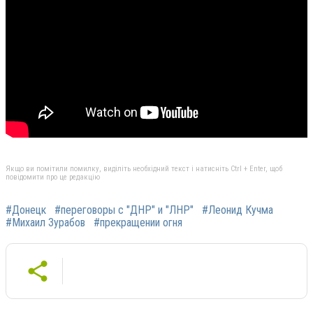
Якщо ви помітили помилку, виділіть необхідний текст і натисніть Ctrl + Enter, щоб
повідомити про це редакцію
#Донецк
#переговоры с "ДНР" и "ЛНР"
#Леонид Кучма
#Михаил Зурабов
#прекращении огня