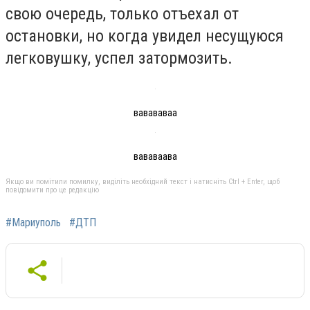
свою очередь, только отъехал от
остановки, но когда увидел несущуюся
легковушку, успел затормозить.
вавававаа
вававаава
Якщо ви помітили помилку, виділіть необхідний текст і натисніть Ctrl + Enter, щоб
повідомити про це редакцію
#Мариуполь
#ДТП