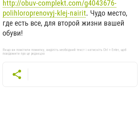
http://obuv-complekt.com/g4043676-
polihloroprenovyj-klej-nairit
. Чудо место,
где есть все, для второй жизни вашей
обуви!
Якщо ви помітили помилку, виділіть необхідний текст і натисніть Ctrl + Enter, щоб
повідомити про це редакцію