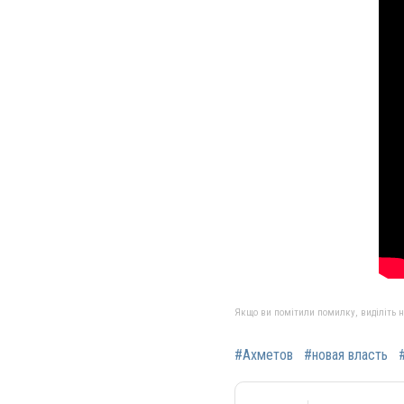
Якщо ви помітили помилку, виділіть нео
#Ахметов
#новая власть