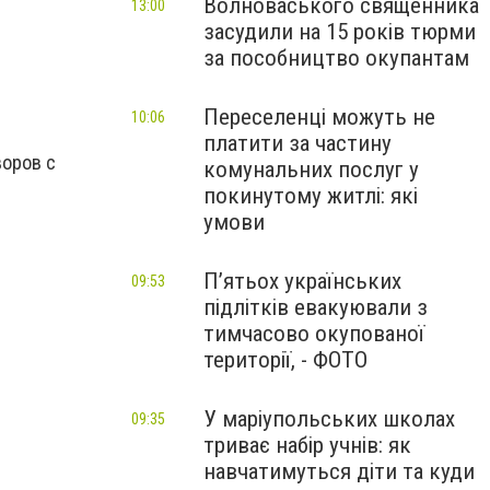
Волноваського священника
13:00
засудили на 15 років тюрми
за пособництво окупантам
Переселенці можуть не
10:06
платити за частину
воров с
комунальних послуг у
покинутому житлі: які
умови
П’ятьох українських
09:53
підлітків евакуювали з
тимчасово окупованої
території, - ФОТО
У маріупольських школах
09:35
триває набір учнів: як
навчатимуться діти та куди