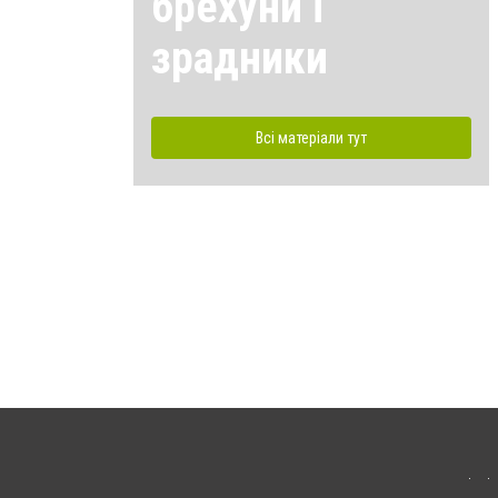
брехуни і
зрадники
Всі матеріали тут