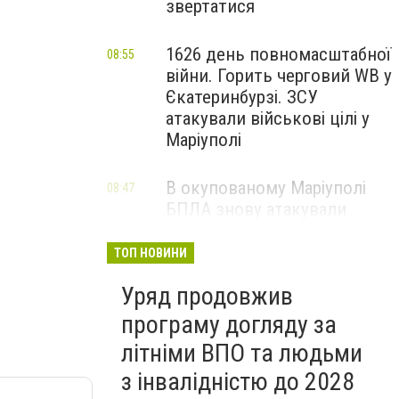
звертатися
1626 день повномасштабної
08:55
війни. Горить черговий WB у
Єкатеринбурзі. ЗСУ
атакували військові цілі у
Маріуполі
В окупованому Маріуполі
08:47
БПЛА знову атакували
енергетичну інфраструктуру,
— ВІДЕО
ТОП НОВИНИ
Уряд продовжив
програму догляду за
літніми ВПО та людьми
з інвалідністю до 2028