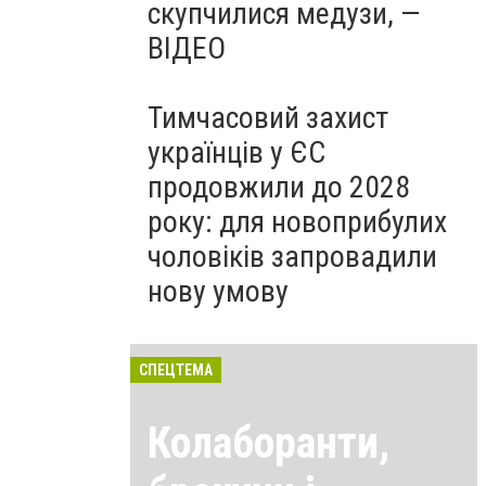
скупчилися медузи, —
ВІДЕО
Тимчасовий захист
українців у ЄС
продовжили до 2028
року: для новоприбулих
чоловіків запровадили
нову умову
СПЕЦТЕМА
Колаборанти,