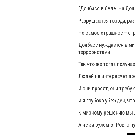
"Донбасс в беде. На Дон
Разрушаются города, ра
Но самое страшное – стр
Донбасс нуждается в мир
террористами.
Так что же тогда получа
Людей не интересует пр
И они просят, они требую
И я глубоко убежден, чт
К мирному решению мы д
А не за рулем БТРов, с п