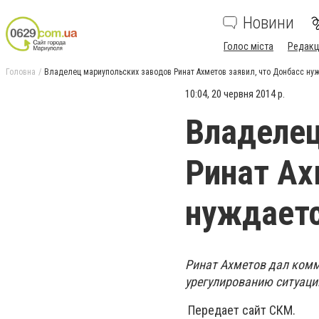
Новини
Голос міста
Редакц
Головна
Владелец мариупольских заводов Ринат Ахметов заявил, что Донбасс ну
10:04, 20 червня 2014 р.
Владелец
Ринат Ах
нуждаетс
Ринат Ахметов дал комм
урегулированию ситуаци
Передает сайт СКМ.