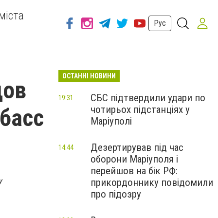
міста
Рус
ОСТАННІ НОВИНИ
дов
СБС підтвердили удари по
19:31
чотирьох підстанціях у
нбасс
Маріуполі
Дезертирував під час
14:44
оборони Маріуполя і
перейшов на бік РФ:
у
прикордоннику повідомили
про підозру