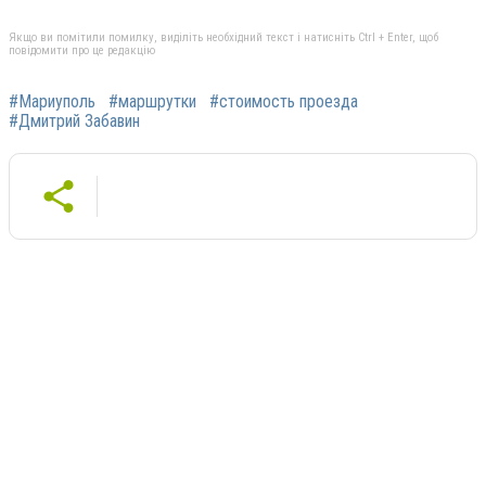
Якщо ви помітили помилку, виділіть необхідний текст і натисніть Ctrl + Enter, щоб
повідомити про це редакцію
#Мариуполь
#маршрутки
#стоимость проезда
#Дмитрий Забавин