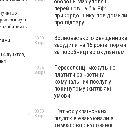
оборони Маріуполя і
перейшов на бік РФ:
 пунктов
прикордоннику повідомили
орые волнуют
про підозру
 возобновить
Волноваського священника
13:00
елями
Вчора
засудили на 15 років тюрми
за пособництво окупантам
14 пунктов,
нко.
Переселенці можуть не
10:06
Вчора
платити за частину
комунальних послуг у
покинутому житлі: які
умови
П’ятьох українських
09:53
Вчора
підлітків евакуювали з
тимчасово окупованої