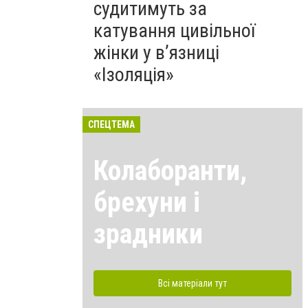
судитимуть за
катування цивільної
жінки у в’язниці
«Ізоляція»
СПЕЦТЕМА
Колаборанти,
брехуни і
зрадники
Всі матеріали тут