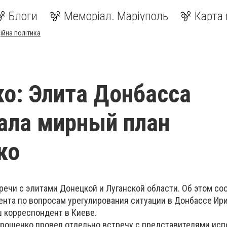
Блоги
Меморіал. Маріуполь
Карта 
ійна політика
о: Элита Донбасса
ала мирный план
ко
речи с элитами Донецкой и Луганской области. Об этом с
нта по вопросам урегулирования ситуации в Донбассе Ир
ш корреспондент в Киеве.
орошенко провел отдельно встречу с представителями ис