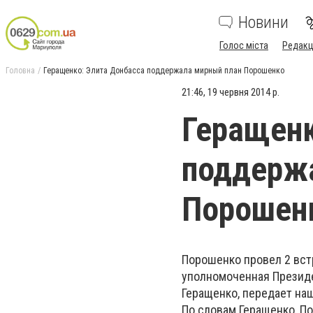
Новини
Голос міста
Редакц
Головна
Геращенко: Элита Донбасса поддержала мирный план Порошенко
21:46, 19 червня 2014 р.
Геращенк
поддерж
Порошен
Порошенко провел 2 вст
уполномоченная Президе
Геращенко, передает на
По словам Геращенко, П