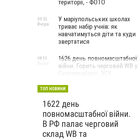
території, - ФОТО
У маріупольських школах
09:35
Вчора
триває набір учнів: як
навчатимуться діти та куди
звертатися
1626 день повномасштабної
08:55
Вчора
війни. Горить черговий WB у
Єкатеринбурзі. ЗСУ
атакували військові цілі у
Маріуполі
ТОП НОВИНИ
1622 день
повномасштабної війни.
В РФ палає черговий
склад WB та