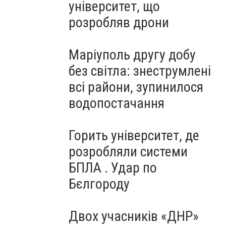
університет, що
розробляв дрони
Маріуполь другу добу
без світла: знеструмлені
всі райони, зупинилося
водопостачання
Горить університет, де
розробляли системи
БПЛА . Удар по
Бєлгороду
Двох учасників «ДНР»