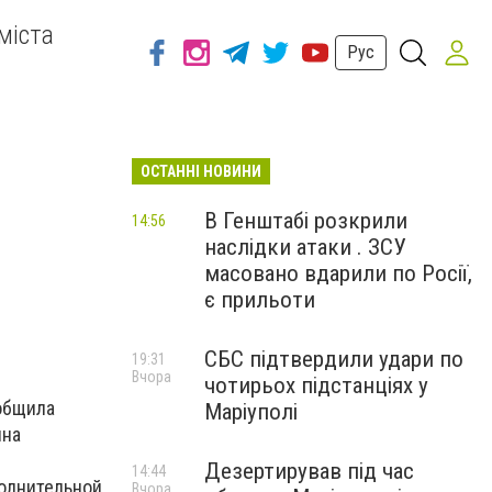
міста
Рус
ОСТАННІ НОВИНИ
В Генштабі розкрили
14:56
наслідки атаки . ЗСУ
масовано вдарили по Росії,
є прильоти
СБС підтвердили удари по
19:31
Вчора
чотирьох підстанціях у
ообщила
Маріуполі
ина
Дезертирував під час
14:44
полнительной
Вчора