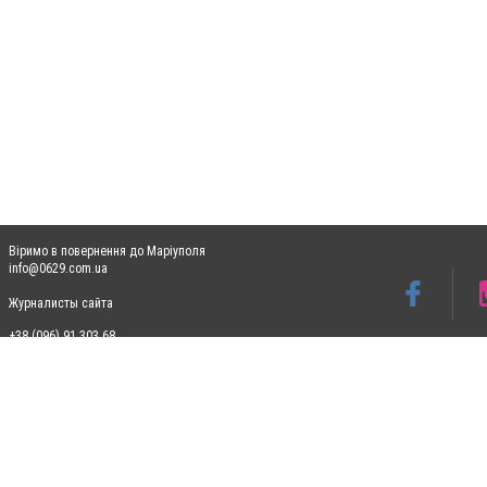
Віримо в повернення до Маріуполя
info@0629.com.ua
Журналисты сайта
+38 (096) 91 303 68
Допускається цитування матеріалів без отримання попередньої згоди 0629.com.ua за
пошукових систем гіперпосилання на цитовані статті не нижче другого абзацу в тек
Матеріали з плашками "Новини компаній", "Промо", "Партнерський матеріал", "Партнер
Реклама на сайті
Ф